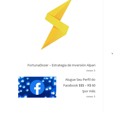
ي
FortunaDozer – Estrategia de Inversión Alpari
5 views
Alugue Seu Perfil do
Facebook $$$ – R$ 60
por mês!
5 views