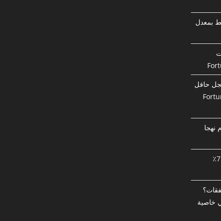
ط بمعدل
قات
جل حافل
FortunaMax 
 على Tickmill يقدم نهجا
حساب الباري PAMM فورتونا دوزر 71٪
صفقات؟
ي خاصية