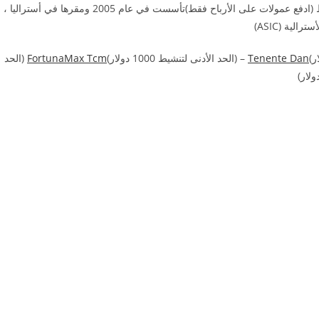
وقم بتنشيطه مجانا مباشرة لدى الوسيط (ادفع عمولات على الأرباح فقط)تأسست في عام 2005 ومقرها في أستراليا ،
ية (ASIC)
Tenente Dan
– (الحد الأدنى لتنشيط 1000 دولار)
FortunaMax Tcm
(الحد