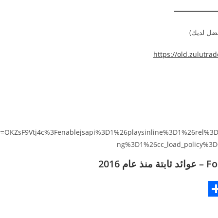
فضل لديك)
https://old.zulutr
v=OKZsF9Vtj4c%3Fenablejsapi%3D1%26playsinline%3D1%26rel%
ng%3D1%26cc_load_policy%3D