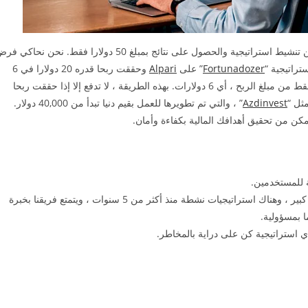
الفرق لدينا هو أنك لا تحتاج إلى أحجام مالية كبيرة للبدء. من الممكن تنشيط استراتيجية والحصول على نتائج بمبلغ 50 دولارا فقط. نحن نحاك
Fortunadozer
” على
Alpari
وحققت ربحا قدره 20 دولارا في 6
أشهر ، إذا انخفض استثمارك في حدود معدل 30٪ ، فستدفع 30٪ فقط من مبلغ الربح ، أي 6 دولارات. بهذه الطريقة ، لا تدفع إلا إذا حققت ربحا
مثل “
Azdinvest
” ، والتي تم تطويرها للعمل بقيم دنيا تبدأ من 40,000 دولار.
مكن من تحقيق أهدافك المالية بكفاءة وأمان.
بالإضافة إلى الربحية ، يتم أخذ عامل المخاطرة في الاعتبار إلى حد كبير ، وهناك استراتيجيات نشطة منذ أكثر من 5 سنوات ، ويتمتع فريقنا بخبرة
ي استراتيجية كن على دراية بالمخاطر.