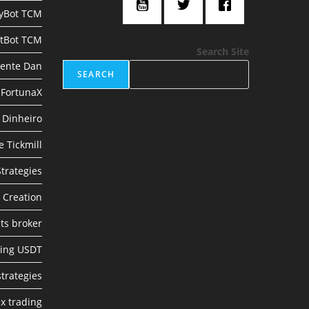
yBot TCM
stBot TCM
Search Site
nente Dan
SEARCH
 FortunaX
 Dinheiro
 Tickmill
trategies
 Creation
ts broker
ing USDT
trategies
ex trading