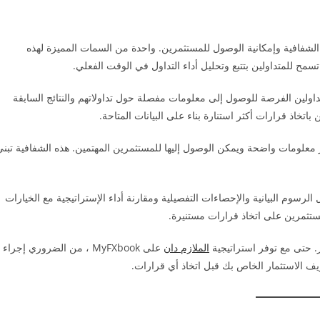
لشفافية وإمكانية الوصول للمستثمرين. واحدة من السمات المميزة لهذه
 ، تتاح للمتداولين الفرصة للوصول إلى معلومات مفصلة حول تداولاتهم والنتائج السابقة
تخاذ قرارات أكثر استنارة بناء على البيانات المتاحة.
لتزام بتوفير معلومات واضحة ويمكن الوصول إليها للمستثمرين المهتمين. هذه الشفافية تبن
تداول وتحليل الرسوم البيانية والإحصاءات التفصيلية ومقارنة أداء الإستراتيجية مع الخيارات
مستثمرين على اتخاذ قرارات مستنيرة.
. حتى مع توفر استراتيجية
الملازم دان
على MyFXbook ، من الضروري إجراء
ف الاستثمار الخاص بك قبل اتخاذ أي قرارات.