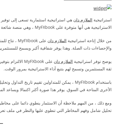
استراتيجية
الملازم دان
هي استراتيجية استثمارية تسعى إلى توفير ا
الاستراتيجية هي أنها متوفرة على MyFXbook ، وهي منصة شائعة تسمح للمتداولين بتتبع وتحليل أداء التداول في الوقت الفعلي.
من خلال إتاحة استراتيجية
الملازم دان
على MyFXbook
والإحصاءات ذات الصلة. وهذا يوفر شفافية أكبر ويسمح للمستثمرين با
يوضح توفر استراتيجية
الملازم دان
على MyFXbook الا
ثقة المستثمرين وتسمح لهم بتتبع أداء الاستراتيجية بمرور الوقت.
باستخدام MyFXbook ، يمكن للمتداولين تقييم تاريخ ال
الأخرى المتاحة في السوق. يوفر هذا صورة أكثر اكتمالا ويساعد ال
ومع ذلك ، من المهم ملاحظة أن الاستثمار ينطوي دائما على مخاطر
تحليل شامل وفهم المخاطر التي تنطوي عليها والنظر في ملف تعري