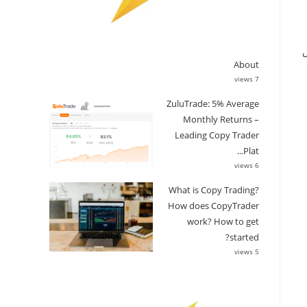
ي فرض
About
7 views
ZuluTrade: 5% Average
Monthly Returns –
Leading Copy Trader
Plat...
6 views
What is Copy Trading?
How does CopyTrader
work? How to get
started?
5 views