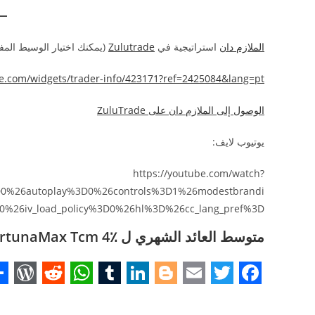
الملازم دان
استراتيجية في
Zulutrade
(يمكنك اختيار الوسيط الم
ade.com/widgets/trader-info/423171?ref=2425084&lang=pt
الوصول إلى الملازم دان على ZuluTrade
يوتيوب لايف:
https://youtube.com/watch?
3D0%26autoplay%3D0%26controls%3D1%26modestbrandi
0%26iv_load_policy%3D0%26hl%3D%26cc_lang_pref%3D
متوسط العائد الشهري ل FortunaMax Tcm 4٪ – عوائد ثابتة منذ عام 2016
S
W
R
W
T
L
B
E
T
F