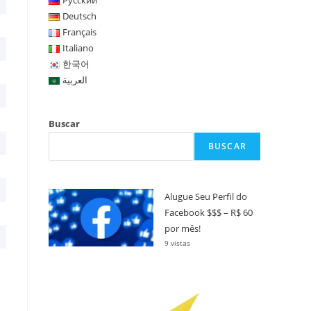
Русский
Deutsch
Français
Italiano
한국어
العربية
Buscar
BUSCAR
Alugue Seu Perfil do
Facebook $$$ – R$ 60
por mês!
9 vistas