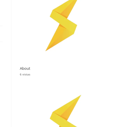
About
6 vistas