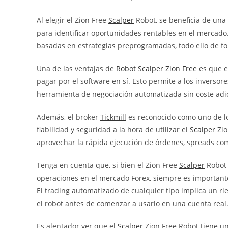
Al elegir el Zion Free
Scalper
Robot, se beneficia de una
para identificar oportunidades rentables en el mercado.
basadas en estrategias preprogramadas, todo ello de f
Una de las ventajas de
Robot Scalper Zion Free
es que es
pagar por el software en sí. Esto permite a los inversor
herramienta de negociación automatizada sin coste adic
Además, el broker
Tickmill
es reconocido como uno de lo
fiabilidad y seguridad a la hora de utilizar el
Scalper
Zio
aprovechar la rápida ejecución de órdenes, spreads co
Tenga en cuenta que, si bien el Zion Free
Scalper
Robot 
operaciones en el mercado Forex, siempre es importante 
El trading automatizado de cualquier tipo implica un
el robot antes de comenzar a usarlo en una cuenta real
Es alentador ver que el
Scalper
Zion Free Robot tiene un