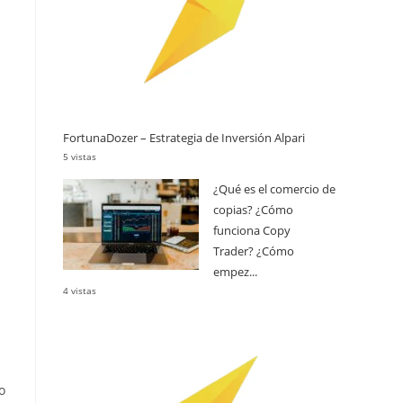
FortunaDozer – Estrategia de Inversión Alpari
5 vistas
¿Qué es el comercio de
copias? ¿Cómo
funciona Copy
Trader? ¿Cómo
empez...
4 vistas
o