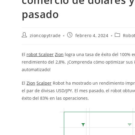
pasado
Autor
Publicación
Categorí
zioncopytrade
febrero 4, 2024
Robot
de
de
de
la
la
la
entrada:
entrada:
entrada:
El
robot Scalper
Zion
logra una tasa de éxito del 100% e
rendimiento del 2,8%. ¡Comprenda cómo optimizar sus 
automatizado!
El
Zion
Scalper
Robot ha mostrado un rendimiento impre
el par de divisas USD/JPY. El mes pasado, el robot obtu
éxito del 83% en las operaciones.