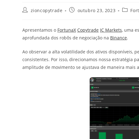
Autor
Post
Categor
zioncopytrade
outubro 23, 2023
For
do
publicado:
do
post:
post:
Apresentamos o
FortunaX
Copytrade
IC Markets
, uma e
aprofundada dos robôs de negociação na
Binance
.
Ao observar a alta volatilidade dos ativos disponíveis
consistentes. Por isso, direcionamos nossa estratégia 
amplitude de movimento se ajustava de maneira mais 