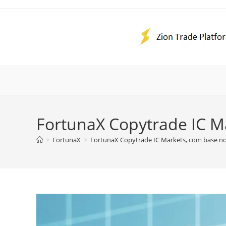
Ir
para
o
conteúdo
FortunaX Copytrade IC M
>
FortunaX
>
FortunaX Copytrade IC Markets, com base no