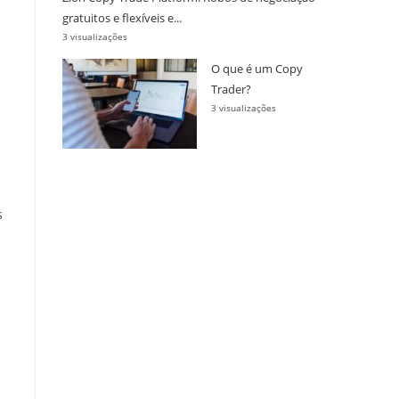
gratuitos e flexíveis e...
3 visualizações
O que é um Copy
Trader?
3 visualizações
s