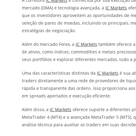
A corretora
IC Markets
é conhecida por sua execução de 
mercado (DMA) e tecnologia avançada, a
IC Markets
ofer
que os investidores aproveitem as oportunidades de me
seleção de pares de moedas, incluindo os principais, m
estratégias de negociação.
Além do mercado Forex, a
IC Markets
também oferece a 
de ativos, como índices, commodities e metais preciosos
seus portfólios e explorar diferentes mercados, tudo a
Uma das características distintas da
IC Markets
é sua a
traders diretamente a uma rede de provedores de liquid
rápida e transparente das ordens. Isso proporciona aos
em spreads apertados e execução eficiente.
Além disso, a
IC Markets
oferece suporte a diferentes p
MetaTrader 4 (MT4) e a avançada MetaTrader 5 (MT5),
análise técnica para auxiliar os traders em suas decisõ