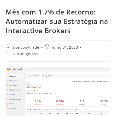
Mês com 1.7% de Retorno:
Automatizar sua Estratégia na
Interactive Brokers
Autor
Post
zioncopytrade
julho 31, 2023
do
publicado:
Categoria
Uncategorized
post:
do
post: