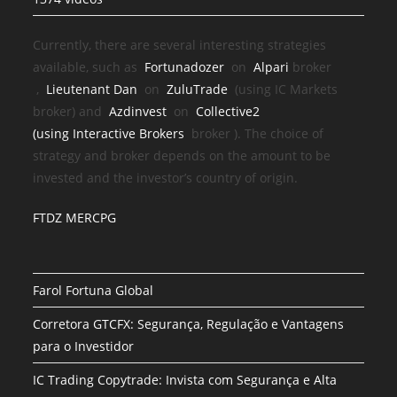
Currently, there are several interesting strategies
available, such as
Fortunadozer
on
Alpari
broker
,
Lieutenant Dan
on
ZuluTrade
(using IC Markets
broker) and
Azdinvest
on
Collective2
(using
Interactive Brokers
broker
). The choice of
strategy and broker depends on the amount to be
invested and the investor’s country of origin.
FTDZ MERCPG
Farol Fortuna Global
Corretora GTCFX: Segurança, Regulação e Vantagens
para o Investidor
IC Trading Copytrade: Invista com Segurança e Alta