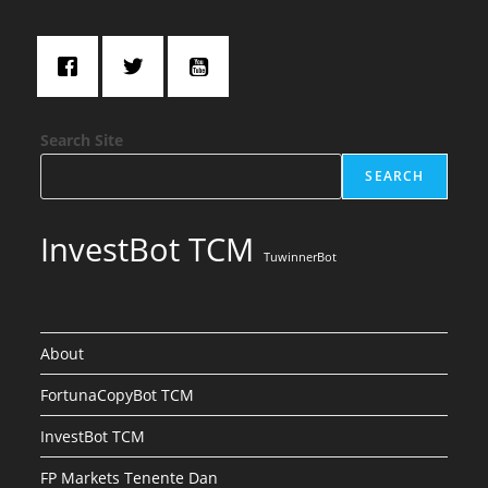
Search Site
SEARCH
InvestBot TCM
TuwinnerBot
About
FortunaCopyBot TCM
InvestBot TCM
FP Markets Tenente Dan