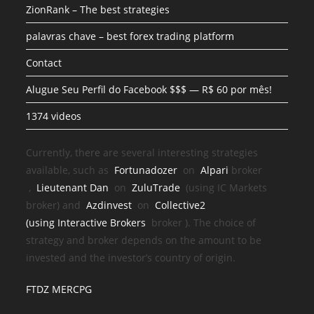
ZionRank – The best strategies
palavras chave – best forex trading platform
Contact
Alugue Seu Perfil do Facebook $$$ — R$ 60 por mês!
1374 videos
Currently, there are several interesting strategies
available, such as
Fortunadozer
on
Alpari
broker
,
Lieutenant Dan
on
ZuluTrade
(using IC Markets
broker) and
Azdinvest
on
Collective2
(using
Interactive Brokers
broker
). The choice of
strategy and broker depends on the amount to be
invested and the investor’s country of origin.
FTDZ MERCPG