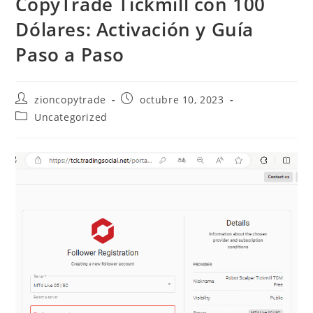
CopyTrade Tickmill con 100
Dólares: Activación y Guía
Paso a Paso
Autor
Publicación
zioncopytrade
octubre 10, 2023
de
de
Categoría
Uncategorized
la
la
de
entrada:
entrada:
la
entrada: