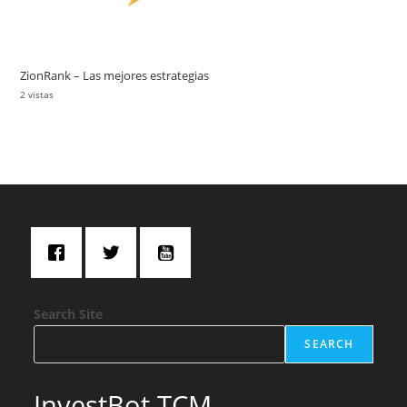
ZionRank – Las mejores estrategias
2 vistas
Search Site
SEARCH
InvestBot TCM