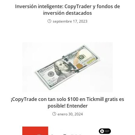
e
t
i
g
k
b
t
d
d
r
Inversión inteligente: CopyTrader y fondos de
b
t
l
g
e
l
s
i
P
e
inversión destacados
o
e
e
d
r
A
t
r
septiembre 17, 2023
o
r
r
I
p
e
k
n
p
s
s
¡CopyTrade con tan solo $100 en Tickmill gratis es
posible! Entender
enero 30, 2024