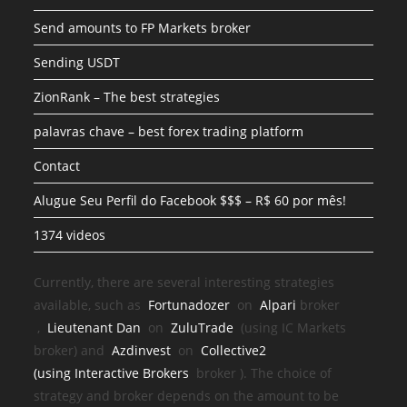
Send amounts to FP Markets broker
Sending USDT
ZionRank – The best strategies
palavras chave – best forex trading platform
Contact
Alugue Seu Perfil do Facebook $$$ – R$ 60 por mês!
1374 videos
Currently, there are several interesting strategies
available, such as
Fortunadozer
on
Alpari
broker
,
Lieutenant Dan
on
ZuluTrade
(using IC Markets
broker) and
Azdinvest
on
Collective2
(using
Interactive Brokers
broker
). The choice of
strategy and broker depends on the amount to be