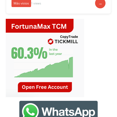
→
Más vistos
1 views