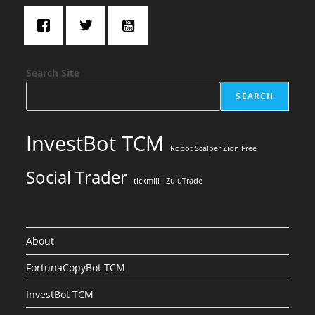
Search Site
SEARCH
InvestBot TCM
Robot Scalper Zion Free
Social Trader
tickmill
ZuluTrade
About
FortunaCopyBot TCM
InvestBot TCM