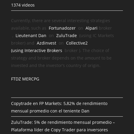
1374 videos
Currently, there are several interesting strategies
available, such as
Fortunadozer
on
Alpari
broker
,
Lieutenant Dan
on
ZuluTrade
(using IC Markets
broker) and
Azdinvest
on
Collective2
(using
Interactive Brokers
broker
). The choice of
strategy and broker depends on the amount to be
invested and the investor’s country of origin.
FTDZ MERCPG
Copytrade en FP Markets: 5,82% de rendimiento
mensual promedio con el teniente Dan
ZuluTrade: 5% de rendimiento mensual promedio –
Plataforma líder de Copy Trader para inversores