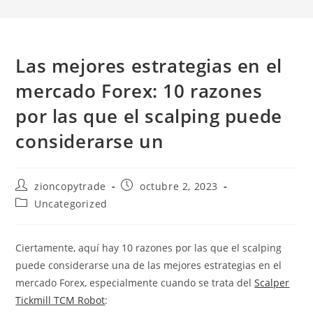
Las mejores estrategias en el
mercado Forex: 10 razones
por las que el scalping puede
considerarse un
Autor
Publicación
zioncopytrade
octubre 2, 2023
de
de
Categoría
Uncategorized
la
la
de
entrada:
entrada:
la
entrada:
Ciertamente, aquí hay 10 razones por las que el scalping
puede considerarse una de las mejores estrategias en el
mercado Forex, especialmente cuando se trata del
Scalper
Tickmill TCM Robot
: