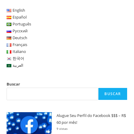
English
Español
Português
Русский
Deutsch
Français
Italiano
한국어
العربية
Buscar
BUSCAR
Alugue Seu Perfil do Facebook $$$ – R$
60 por mês!
9 vistas