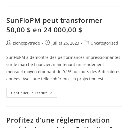
Innovant
Qui
Vous
Permet
De
SunFloPM peut transformer
Copier
Automatiquement
50,00 $ en 24 000,00 $
Les
Trades
De
Traders
Auteur/autrice
Publication
Post
zioncopytrade
juillet 26, 2023
Uncategorized
Expérimentés
de
publiée :
category:
la
SunFloPM a démontré des performances impressionnantes
publication :
sur le marché financier, maintenant un rendement
mensuel moyen étonnant de 9,1% au cours des 6 dernières
années. Avec une telle cohérence, la projection est…
SunFloPM
Continuer La Lecture
Peut
Transformer
50,00
$
En
24
Profitez d’une réglementation
000,00
$