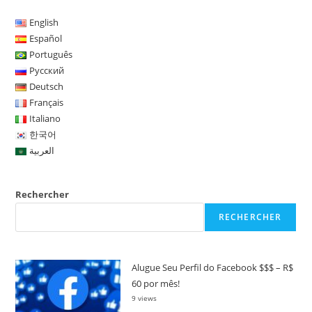
Le
Copy
Trading?
English
Comment
Español
Fonctionne
Copy
Português
Trade?
Comment
Русский
Démarrer
Deutsch
Dans
CopyTrader?
Français
Italiano
한국어
العربية
Rechercher
RECHERCHER
Alugue Seu Perfil do Facebook $$$ – R$
60 por mês!
9 views