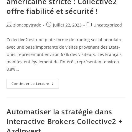
américaine stricte : Collective2
offre fiabilité et sécurité !
Auteur/autrice
Publication
Post
zioncopytrade
juillet 22, 2023
Uncategorized
de
publiée :
category:
la
Collective2 est une plate-forme de trading social populaire
publication :
avec une base importante de visites provenant des États-
Unis, représentant environ 67% des visiteurs. Les Français
manifestent également de l’intérêt, représentant environ
8,8%…
Profitez
Continuer La Lecture
D’une
Réglementation
Américaine
Stricte
:
Collective2
Automatiser la stratégie dans
Offre
Fiabilité
Interactive Brokers Collective2 +
Et
Sécurité
AzdInvest
!