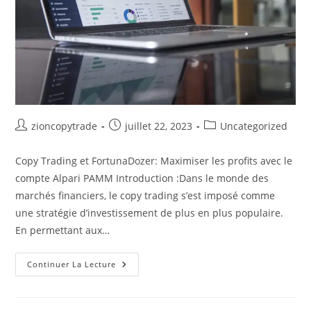
Auteur/autrice
Publication
Post
zioncopytrade
juillet 22, 2023
Uncategorized
de
publiée :
category:
la
Copy Trading et FortunaDozer: Maximiser les profits avec le
publication :
compte Alpari PAMM Introduction :Dans le monde des
marchés financiers, le copy trading s’est imposé comme
une stratégie d’investissement de plus en plus populaire.
En permettant aux…
Copy
Continuer La Lecture
Trading:
Qu’est-
Ce
Que