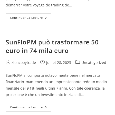
démarrer votre voyage de trading de…
Copy
Continuer La Lecture
Trader
EToro
Vs
Tickmill:
Pourquoi
CopyTrader
SunFloPM può trasformare 50
De
Tickmill
euro in 74 mila euro
Se
Démarque
Auteur/autrice
Publication
Post
zioncopytrade
juillet 28, 2023
Uncategorized
de
publiée :
category:
la
SunFloPM si comporta notevolmente bene nel mercato
publication :
finanziario, mantenendo un impressionante reddito medio
mensile del 9,1% negli ultimi 7 anni. Con tale coerenza, la
proiezione è che un investimento iniziale di…
SunFloPM
Continuer La Lecture
Può
Trasformare