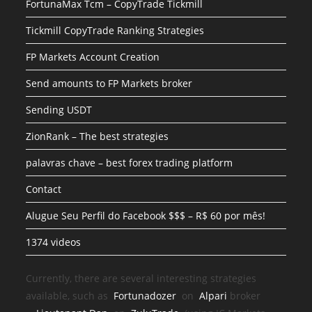
FortunaMax Tcm – CopyTrade Tickmill
Tickmill CopyTrade Ranking Strategies
FP Markets Account Creation
Send amounts to FP Markets broker
Sending USDT
ZionRank – The best strategies
palavras chave – best forex trading platform
Contact
Alugue Seu Perfil do Facebook $$$ – R$ 60 por mês!
1374 videos
Currently, there are several interesting strategies
available, such as
Fortunadozer
on
Alpari
broker