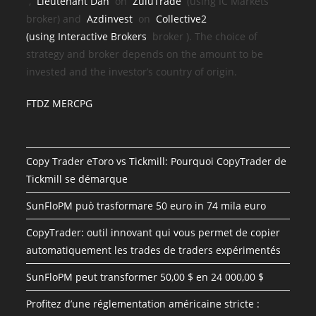
,
Lieutenant Dan
on
ZuluTrade
(using IC Markets
broker) and
Azdinvest
on
Collective2
(using
Interactive Brokers
broker
). The choice of
strategy and broker depends on the amount to be
invested and the investor’s country of origin.
FTDZ MERCPG
Copy Trader eToro vs Tickmill: Pourquoi CopyTrader de
Tickmill se démarque
SunFloPM può trasformare 50 euro in 74 mila euro
CopyTrader: outil innovant qui vous permet de copier
automatiquement les trades de traders expérimentés
SunFloPM peut transformer 50,00 $ en 24 000,00 $
Profitez d’une réglementation américaine stricte :