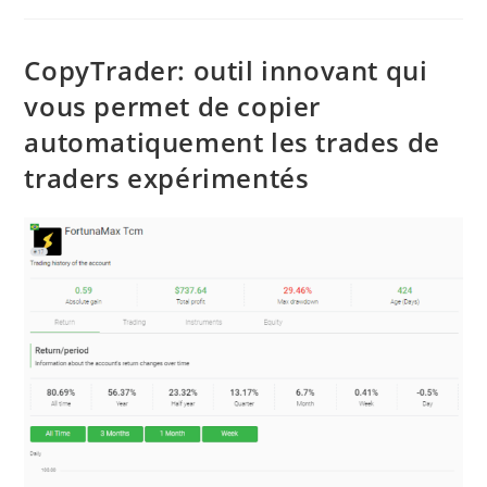
50
Euro
In
74
CopyTrader: outil innovant qui
Mila
Euro
vous permet de copier
automatiquement les trades de
traders expérimentés