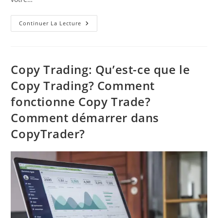
Automatiser
Continuer La Lecture
La
Stratégie
Dans
Interactive
Brokers
Collective2
Copy Trading: Qu’est-ce que le
+
AzdInvest
Copy Trading? Comment
fonctionne Copy Trade?
Comment démarrer dans
CopyTrader?