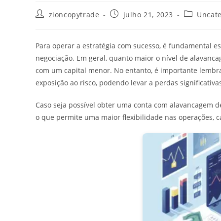
Autor
Post
Categoria
zioncopytrade
julho 21, 2023
Uncate
do
publicado:
do
post:
post:
Para operar a estratégia com sucesso, é fundamental e
negociação. Em geral, quanto maior o nível de alavanca
com um capital menor. No entanto, é importante lemb
exposição ao risco, podendo levar a perdas significativ
Caso seja possível obter uma conta com alavancagem de
o que permite uma maior flexibilidade nas operações, 