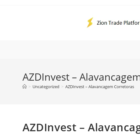
Ir
para
o
conteúdo
AZDInvest – Alavancagem
>
Uncategorized
>
AZDInvest – Alavancagem Corretoras
AZDInvest – Alavanca