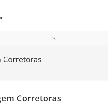
ALTERNAR
PESQUISA
 Corretoras
DO
SITE
gem Corretoras