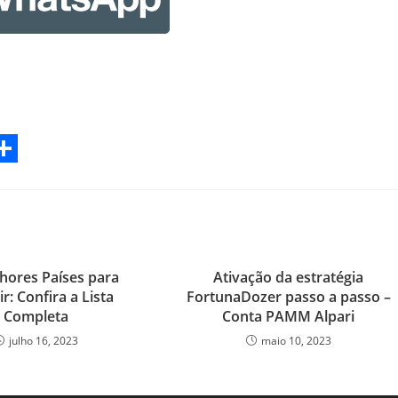
S
h
a
r
hores Países para
Ativação da estratégia
e
ir: Confira a Lista
FortunaDozer passo a passo –
Completa
Conta PAMM Alpari
julho 16, 2023
maio 10, 2023