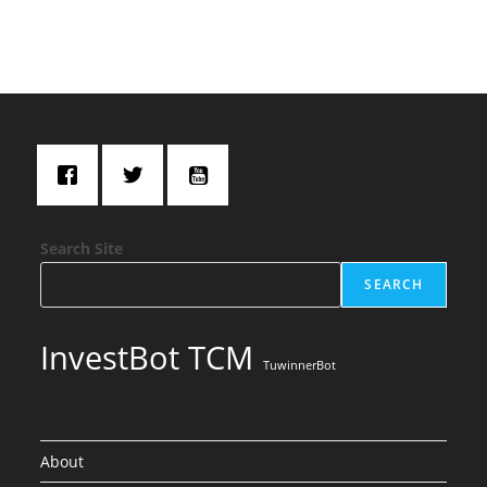
Search Site
SEARCH
InvestBot TCM
TuwinnerBot
About