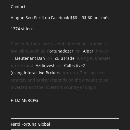
Contact
Alugue Seu Perfil do Facebook $$$ – R$ 60 por mês!
1374 videos
Currently, there are several interesting strategies
available, such as
Fortunadozer
on
Alpari
broker
,
Lieutenant Dan
on
ZuluTrade
(using IC Markets
broker) and
Azdinvest
on
Collective2
(using
Interactive Brokers
broker
). The choice of
strategy and broker depends on the amount to be
invested and the investor’s country of origin.
FTDZ MERCPG
Farol Fortuna Global