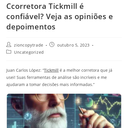
Ccorretora Tickmill é
confiável? Veja as opiniões e
depoimentos
Autor
Post
zioncopytrade
outubro 5, 2023
do
publicado:
Categoria
Uncategorized
post:
do
post:
Juan Carlos López: “
Tickmill
é a melhor corretora que já
usei! Suas ferramentas de análise são incríveis e me
ajudaram a tomar decisões mais informadas.”