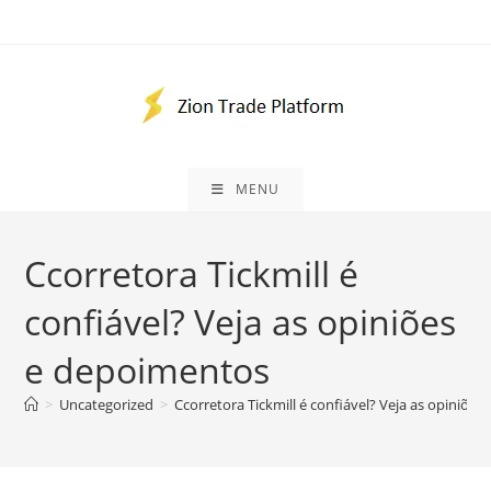
Ir
para
o
conteúdo
MENU
Ccorretora Tickmill é
confiável? Veja as opiniões
e depoimentos
>
Uncategorized
>
Ccorretora Tickmill é confiável? Veja as opiniõe