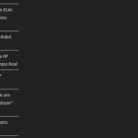
no EUA:
 Seu
o Robô
a FP
mpo Real
P
3% em
dozer”
ets: