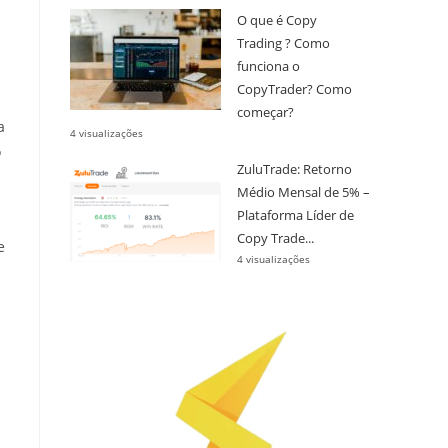
O que é Copy
Trading ? Como
funciona o
CopyTrader? Como
começar?
a
4 visualizações
o
ZuluTrade: Retorno
Médio Mensal de 5% –
Plataforma Líder de
Copy Trade...
e
4 visualizações