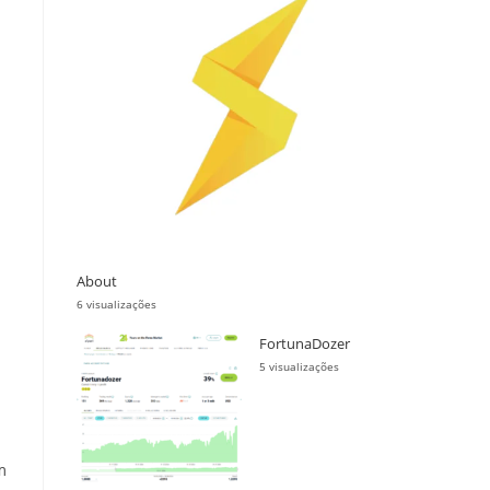
About
6 visualizações
FortunaDozer
5 visualizações
m