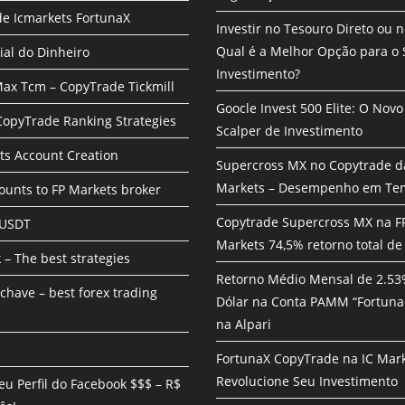
e Icmarkets FortunaX
Investir no Tesouro Direto ou 
Qual é a Melhor Opção para o
ial do Dinheiro
Investimento?
ax Tcm – CopyTrade Tickmill
Goocle Invest 500 Elite: O Nov
 CopyTrade Ranking Strategies
Scalper de Investimento
ts Account Creation
Supercross MX no Copytrade d
Markets – Desempenho em Te
unts to FP Markets broker
Copytrade Supercross MX na F
 USDT
Markets 74,5% retorno total de
 – The best strategies
Retorno Médio Mensal de 2.5
chave – best forex trading
Dólar na Conta PAMM “Fortuna
na Alpari
FortunaX CopyTrade na IC Mark
Revolucione Seu Investimento
eu Perfil do Facebook $$$ – R$