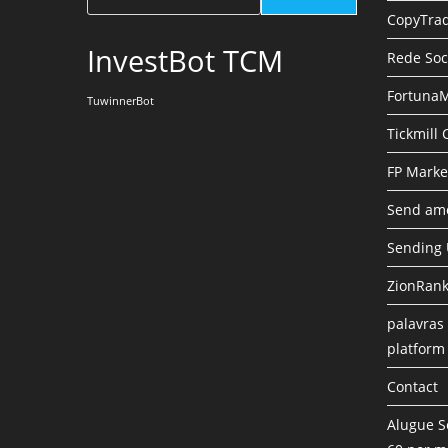
CopyTrad
InvestBot TCM
Rede Soc
FortunaM
TuwinnerBot
Tickmill
FP Marke
Send amo
Sending
ZionRank
palavras 
platform
Contact
Alugue S