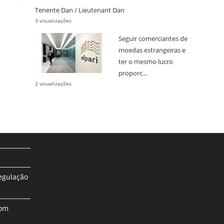
Tenente Dan / Lieutenant Dan
3 visualizações
Seguir comerciantes de
moedas estrangeiras e
ter o mesmo lucro
proporc...
2 visualizações
egulação
com