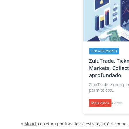
UNCATEGORIZED
ZuluTrade, Tickm
Markets, Collec
aprofundado
ZionTrade é uma pla
permite aos...
Mais vistos
4 views
A
Alpari
, corretora por trás dessa estratégia, é recon