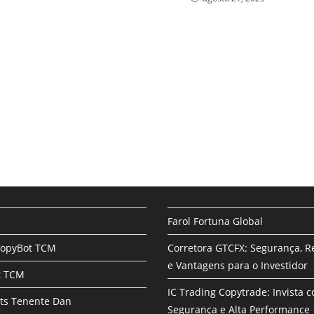
Farol Fortuna Global
CopyBot TCM
Corretora GTCFX: Segurança, R
e Vantagens para o Investidor
t TCM
IC Trading Copytrade: Invista 
ts Tenente Dan
Segurança e Alta Performance