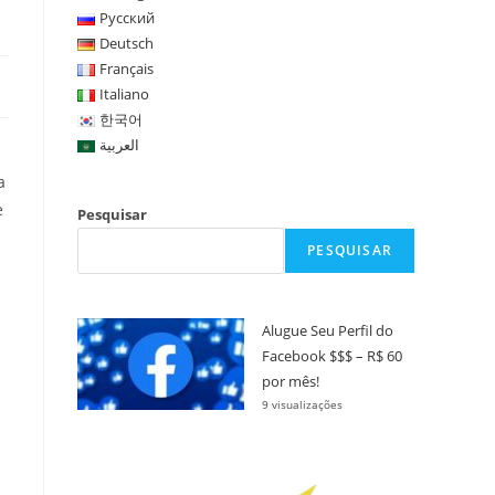
Русский
Deutsch
Français
Italiano
한국어
العربية
a
e
Pesquisar
PESQUISAR
Alugue Seu Perfil do
Facebook $$$ – R$ 60
por mês!
9 visualizações