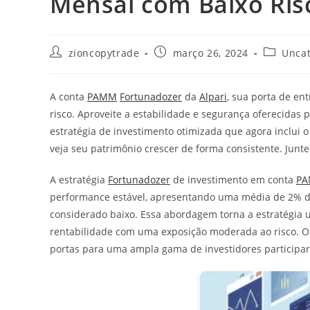
Mensal com Baixo Ris
Autor
Post
Categori
zioncopytrade
março 26, 2024
Uncat
do
publicado:
do
post:
post:
A conta
PAMM
Fortunadozer
da
Alpari
, sua porta de en
risco. Aproveite a estabilidade e segurança oferecida
estratégia de investimento otimizada que agora inclui 
veja seu patrimônio crescer de forma consistente. Junte
A estratégia
Fortunadozer
de investimento em conta
P
performance estável, apresentando uma média de 2% de 
considerado baixo. Essa abordagem torna a estratégia 
rentabilidade com uma exposição moderada ao risco. O 
portas para uma ampla gama de investidores participa