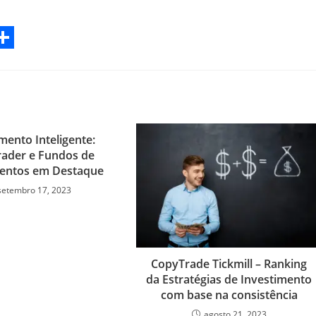
S
h
a
r
mento Inteligente:
e
ader e Fundos de
mentos em Destaque
setembro 17, 2023
CopyTrade Tickmill – Ranking
da Estratégias de Investimento
com base na consistência
agosto 21, 2023