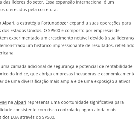
 das líderes do setor. Essa expansão internacional é um
os oferecidos pela corretora.
ia
Alpari
, a estratégia
Fortunadozer
expandiu suas operações para
sas dos Estados Unidos. O SP500 é composto por empresas de
e tem experimentado um crescimento notável devido à sua lideranç
m demonstrado um histórico impressionante de resultados, refletind
ericana.
 uma camada adicional de segurança e potencial de rentabilidade
órico do índice, que abriga empresas inovadoras e economicament
iar de uma diversificação mais ampla e de uma exposição a ativos
AMM
na
Alpari
representa uma oportunidade significativa para
dade consistente com risco controlado, agora ainda mais
s dos EUA através do SP500.