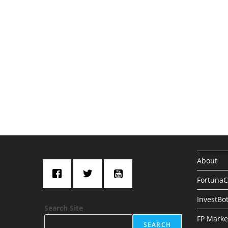
About
Fortuna
InvestBo
Search Site
FP Marke
SEARCH