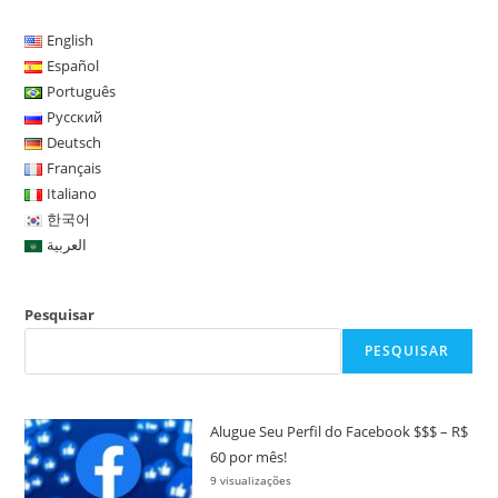
English
Español
Português
Русский
Deutsch
Français
Italiano
한국어
العربية
Pesquisar
PESQUISAR
Alugue Seu Perfil do Facebook $$$ – R$
60 por mês!
9 visualizações