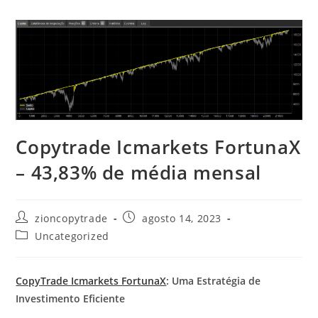
Copytrade Icmarkets FortunaX
– 43,83% de média mensal
Autor
Post
zioncopytrade
agosto 14, 2023
do
publicado:
Categoria
Uncategorized
post:
do
post:
CopyTrade Icmarkets FortunaX
: Uma Estratégia de
Investimento Eficiente