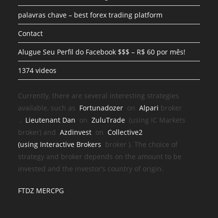
palavras chave – best forex trading platform
Contact
Alugue Seu Perfil do Facebook $$$ – R$ 60 por mês!
1374 videos
Currently, there are several interesting strategies
available, such as
Fortunadozer
on
Alpari
broker
,
Lieutenant Dan
on
ZuluTrade
(using IC Markets
broker) and
Azdinvest
on
Collective2
(using
Interactive Brokers
broker
). The choice of
strategy and broker depends on the amount to be
invested and the investor’s country of origin.
FTDZ MERCPG