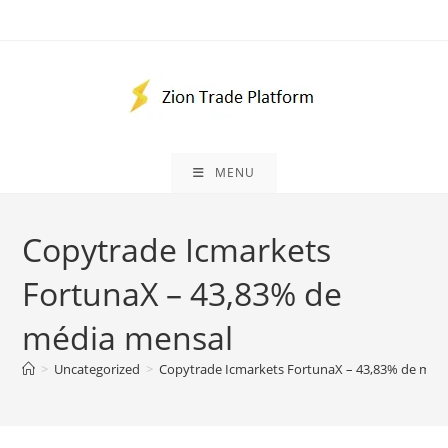
Ir
para
o
conteúdo
MENU
Copytrade Icmarkets
FortunaX – 43,83% de
média mensal
>
Uncategorized
>
Copytrade Icmarkets FortunaX – 43,83% de méd