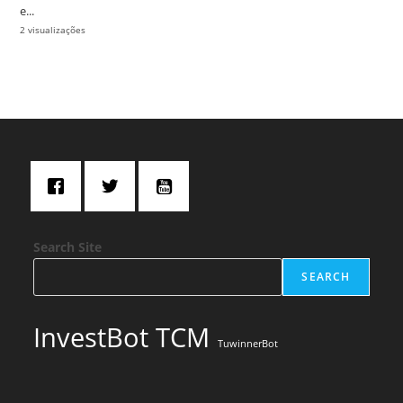
e...
2 visualizações
Search Site
SEARCH
InvestBot TCM
TuwinnerBot