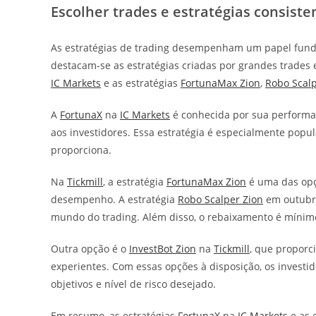
Escolher trades e estratégias consist
As estratégias de trading desempenham um papel fundam
destacam-se as estratégias criadas por grandes trades
IC Markets
e as estratégias
FortunaMax Zion
,
Robo Scalp
A
FortunaX
na
IC Markets
é conhecida por sua performan
aos investidores. Essa estratégia é especialmente popul
proporciona.
Na
Tickmill
, a estratégia
FortunaMax Zion
é uma das opçõ
desempenho. A estratégia
Robo Scalper Zion
em outubro
mundo do trading. Além disso, o rebaixamento é mínimo,
Outra opção é o
InvestBot Zion
na
Tickmill
, que proporc
experientes. Com essas opções à disposição, os invest
objetivos e nível de risco desejado.
Em resumo, as estratégias
FortunaX
na
IC Markets
e as 