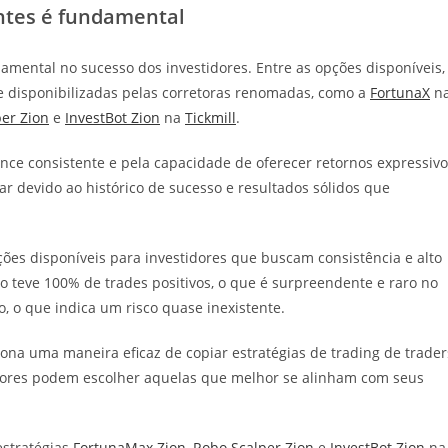
entes é fundamental
ental no sucesso dos investidores. Entre as opções disponíveis,
 e disponibilizadas pelas corretoras renomadas, como a
FortunaX
n
er Zion
e
InvestBot Zion
na
Tickmill
.
ce consistente e pela capacidade de oferecer retornos expressivo
ar devido ao histórico de sucesso e resultados sólidos que
es disponíveis para investidores que buscam consistência e alto
 teve 100% de trades positivos, o que é surpreendente e raro no
 o que indica um risco quase inexistente.
iona uma maneira eficaz de copiar estratégias de trading de trader
idores podem escolher aquelas que melhor se alinham com seus
estratégias
FortunaMax Zion
,
Robo Scalper Zion
e
InvestBot Zion
na