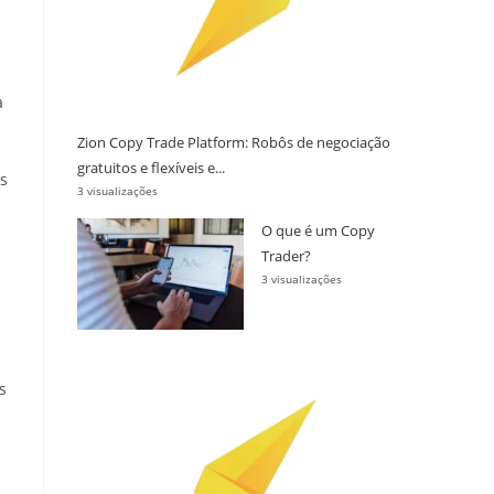
a
Zion Copy Trade Platform: Robôs de negociação
gratuitos e flexíveis e...
s
3 visualizações
O que é um Copy
Trader?
3 visualizações
s