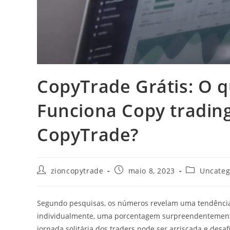
CopyTrade Grátis: O 
Funciona Copy trading
CopyTrade?
Autor
Post
Categoria
zioncopytrade
maio 8, 2023
Uncateg
do
publicado:
do
post:
post:
Segundo pesquisas, os números revelam uma tendência
individualmente, uma porcentagem surpreendentemente 
jornada solitária dos traders pode ser arriscada e desaf