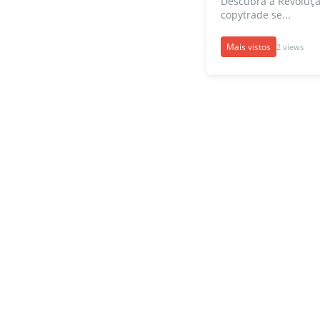
Descubra a Revoluçã
copytrade se...
Mais vistos
2 views