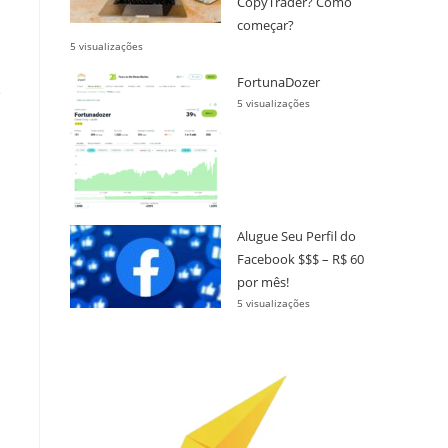
CopyTrader? Como
começar?
5 visualizações
FortunaDozer
e
5 visualizações
Alugue Seu Perfil do
Facebook $$$ – R$ 60
por mês!
5 visualizações