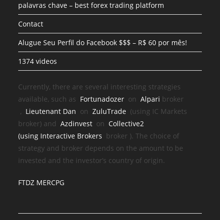
palavras chave – best forex trading platform
Contact
Alugue Seu Perfil do Facebook $$$ – R$ 60 por mês!
1374 videos
Currently, there are several interesting strategies
available, such as
Fortunadozer
on
Alpari
broker
,
Lieutenant Dan
on
ZuluTrade
(using IC Markets
broker) and
Azdinvest
on
Collective2
(using
Interactive Brokers
broker
). The choice of
strategy and broker depends on the amount to be
invested and the investor’s country of origin.
FTDZ MERCPG