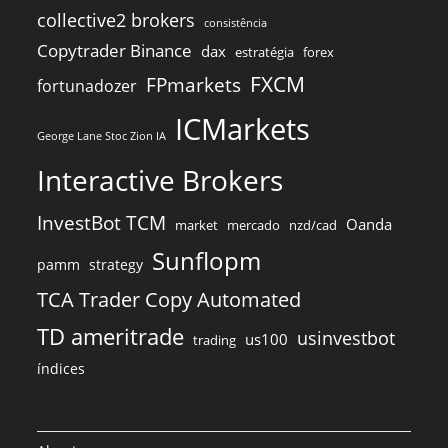
collective2 brokers
consistência
Copytrader Binance
dax
estratégia
forex
FXCM
FPmarkets
fortunadozer
ICMarkets
George Lane Stoc Zion IA
Interactive Brokers
InvestBot TCM
Oanda
market
mercado
nzd/cad
Sunflopm
pamm
strategy
TCA Trader Copy Automated
TD ameritrade
usinvestbot
us100
trading
índices