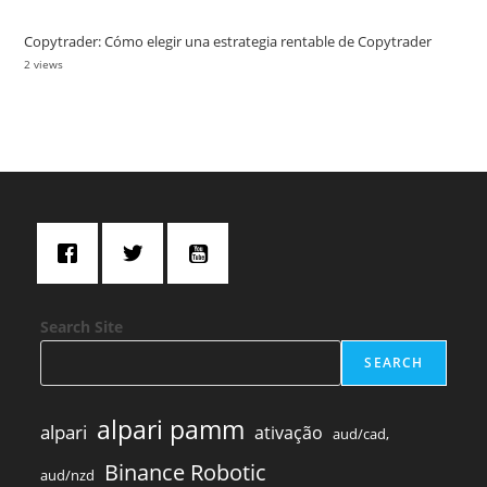
Copytrader: Cómo elegir una estrategia rentable de Copytrader
2 views
Search Site
SEARCH
alpari pamm
alpari
ativação
aud/cad,
Binance Robotic
aud/nzd