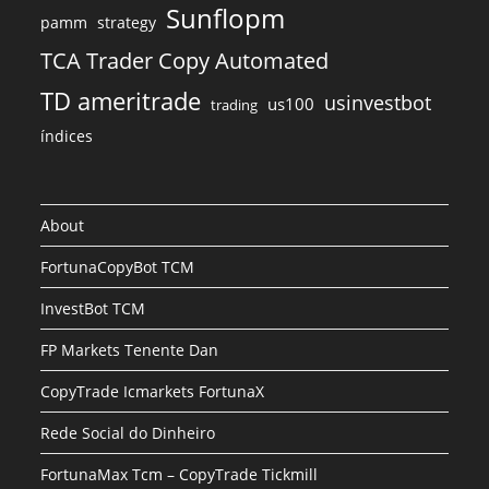
Sunflopm
pamm
strategy
TCA Trader Copy Automated
TD ameritrade
usinvestbot
us100
trading
índices
About
FortunaCopyBot TCM
InvestBot TCM
FP Markets Tenente Dan
CopyTrade Icmarkets FortunaX
Rede Social do Dinheiro
FortunaMax Tcm – CopyTrade Tickmill