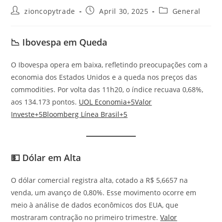
Post
Post
Post
zioncopytrade
April 30, 2025
General
author:
published:
category:
📉
Ibovespa em Queda
O Ibovespa opera em baixa, refletindo preocupações com a
economia dos Estados Unidos e a queda nos preços das
commodities. Por volta das 11h20, o índice recuava 0,68%,
aos 134.173 pontos. ​
UOL Economia+5Valor
Investe+5Bloomberg Línea Brasil+5
💵
Dólar em Alta
O dólar comercial registra alta, cotado a R$ 5,6657 na
venda, um avanço de 0,80%. Esse movimento ocorre em
meio à análise de dados econômicos dos EUA, que
mostraram contração no primeiro trimestre. ​
Valor