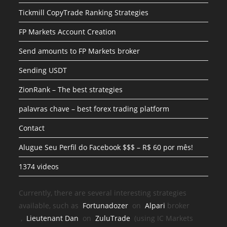
Tickmill CopyTrade Ranking Strategies
FP Markets Account Creation
Send amounts to FP Markets broker
Sending USDT
ZionRank – The best strategies
palavras chave – best forex trading platform
Contact
Alugue Seu Perfil do Facebook $$$ – R$ 60 por mês!
1374 videos
Currently, there are several interesting strategies
available, such as
Fortunadozer
on
Alpari
broker
,
Lieutenant Dan
on
ZuluTrade
(using IC Markets