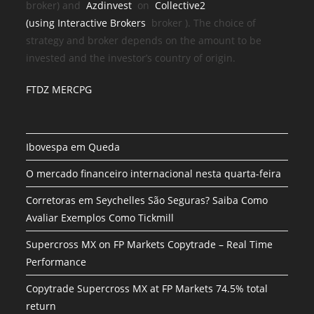
broker) and
Azdinvest
on
Collective2
(using
Interactive Brokers
broker
). The choice of
strategy and broker depends on the amount to be
invested and the investor’s country of origin.
FTDZ MERCPG
Ibovespa em Queda
O mercado financeiro internacional nesta quarta-feira
Corretoras em Seychelles São Seguras? Saiba Como
Avaliar Exemplos Como Tickmill
Supercross MX on FP Markets Copytrade – Real Time
Performance
Copytrade Supercross MX at FP Markets 74.5% total
return