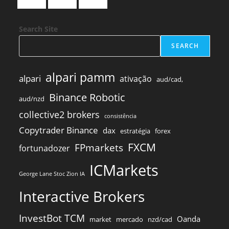
Search Site
SEARCH
alpari pamm
alpari
ativação
aud/cad,
Binance Robotic
aud/nzd
collective2 brokers
consistência
Copytrader Binance
dax
estratégia
forex
FXCM
FPmarkets
fortunadozer
ICMarkets
George Lane Stoc Zion IA
Interactive Brokers
InvestBot TCM
Oanda
market
mercado
nzd/cad