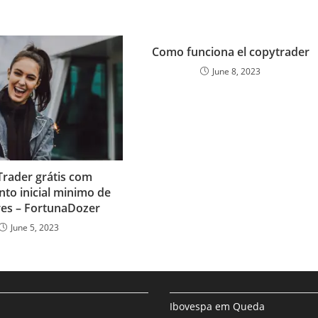
a
r
Como funciona el copytrader
e
June 8, 2023
rader grátis com
nto inicial minimo de
res – FortunaDozer
June 5, 2023
Ibovespa em Queda