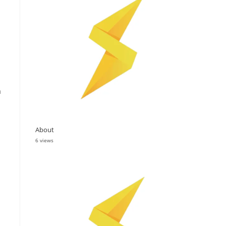
a
About
6 views