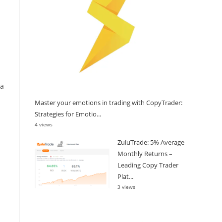
ra
Master your emotions in trading with CopyTrader:
Strategies for Emotio...
4 views
ZuluTrade: 5% Average
Monthly Returns –
Leading Copy Trader
Plat...
3 views