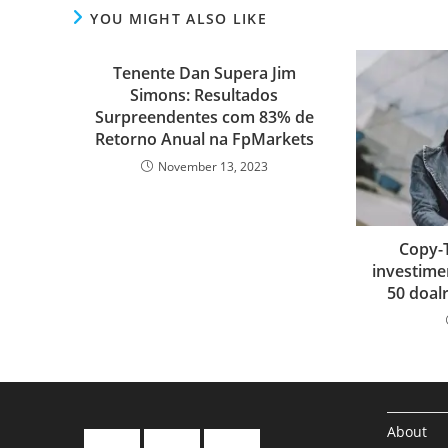
c
i
a
o
n
m
a
d
r
YOU MIGHT ALSO LIKE
e
t
i
g
k
b
t
d
d
Tenente Dan Supera Jim
b
t
l
g
e
l
s
i
P
Simons: Resultados
o
e
e
d
r
A
t
r
Surpreendentes com 83% de
Retorno Anual na FpMarkets
o
r
r
I
p
e
November 13, 2023
k
n
p
s
s
Copy-T
investime
50 doal
About