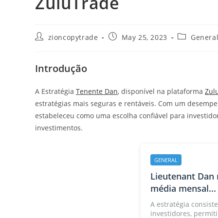
ZuluTrade
Post
Post
Post
zioncopytrade
May 25, 2023
Genera
author:
published:
category:
Introdução
A Estratégia
Tenente Dan
, disponível na plataforma
Zul
estratégias mais seguras e rentáveis. Com um desempen
estabeleceu como uma escolha confiável para investid
investimentos.
GENERAL
Lieutenant Dan 
média mensal...
A estratégia consiste
investidores, permiti