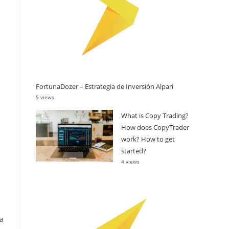
FortunaDozer – Estrategia de Inversión Alpari
5 views
What is Copy Trading?
How does CopyTrader
work? How to get
started?
4 views
a