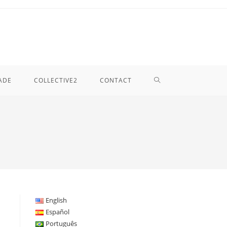
TOGGLE
ADE
COLLECTIVE2
CONTACT
WEBSITE
SEARCH
English
Español
Português