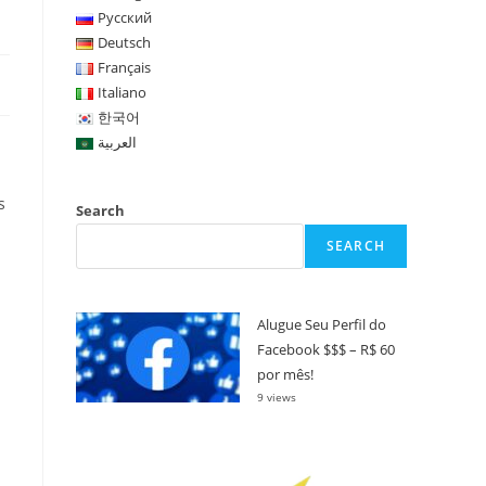
Русский
Deutsch
Français
Italiano
한국어
العربية
s
Search
SEARCH
Alugue Seu Perfil do
Facebook $$$ – R$ 60
por mês!
9 views