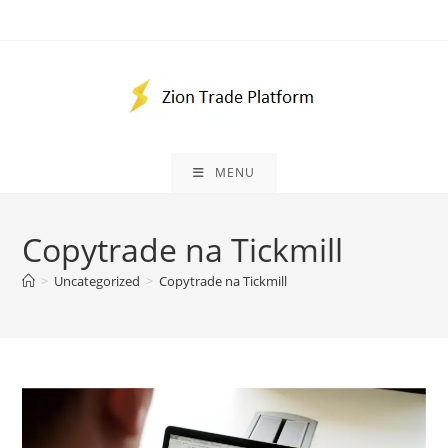
Ir
para
o
conteúdo
MENU
Copytrade na Tickmill
>
Uncategorized
>
Copytrade na Tickmill