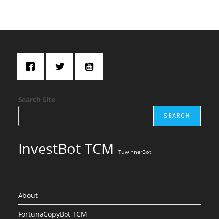
Search Site
SEARCH
InvestBot TCM
TuwinnerBot
About
FortunaCopyBot TCM