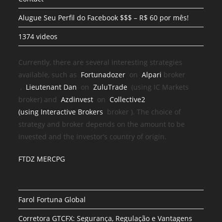
Alugue Seu Perfil do Facebook $$$ – R$ 60 por mês!
1374 videos
Currently, there are several interesting strategies
available, such as
Fortunadozer
on
Alpari
broker
,
Lieutenant Dan
on
ZuluTrade
(using IC Markets
broker) and
Azdinvest
on
Collective2
(using
Interactive Brokers
broker
). The choice of
strategy and broker depends on the amount to be
invested and the investor’s country of origin.
FTDZ MERCPG
Farol Fortuna Global
Corretora GTCFX: Segurança, Regulação e Vantagens