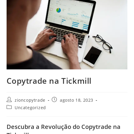
Copytrade na Tickmill
Autor
Post
zioncopytrade
agosto 18, 2023
do
publicado:
Categoria
Uncategorized
post:
do
post:
Descubra a Revolução do Copytrade na