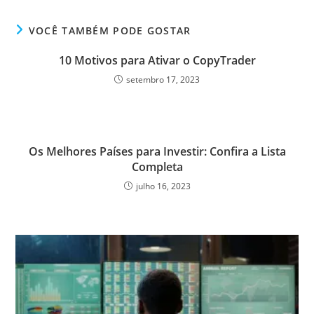
a
w
m
l
i
u
h
e
o
h
c
i
a
o
n
m
a
d
r
a
VOCÊ TAMBÉM PODE GOSTAR
e
t
i
g
k
b
t
d
d
r
10 Motivos para Ativar o CopyTrader
b
t
l
g
e
l
s
i
P
e
setembro 17, 2023
o
e
e
d
r
A
t
r
o
r
r
I
p
e
k
n
p
s
Os Melhores Países para Investir: Confira a Lista
s
Completa
julho 16, 2023