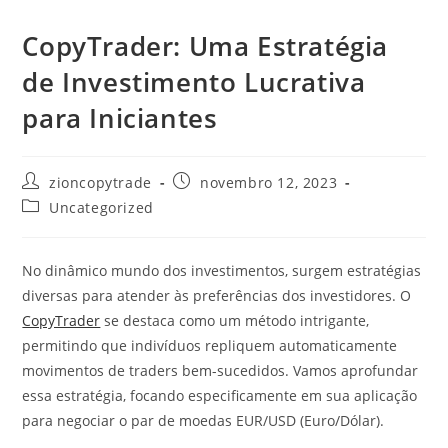
CopyTrader: Uma Estratégia
de Investimento Lucrativa
para Iniciantes
Autor
Post
zioncopytrade
novembro 12, 2023
do
publicado:
Categoria
Uncategorized
post:
do
post:
No dinâmico mundo dos investimentos, surgem estratégias
diversas para atender às preferências dos investidores. O
CopyTrader
se destaca como um método intrigante,
permitindo que indivíduos repliquem automaticamente
movimentos de traders bem-sucedidos. Vamos aprofundar
essa estratégia, focando especificamente em sua aplicação
para negociar o par de moedas EUR/USD (Euro/Dólar).