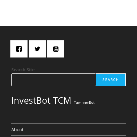
Search Site
SEARCH
InvestBot TCM
TuwinnerBot
About