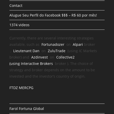
Contact
Alugue Seu Perfil do Facebook $$$ – R$ 60 por mês!
1374 videos
Currently, there are several interesting strategies
available, such as
Fortunadozer
on
Alpari
broker
,
Lieutenant Dan
on
ZuluTrade
(using IC Markets
broker) and
Azdinvest
on
Collective2
(using
Interactive Brokers
broker
). The choice of
strategy and broker depends on the amount to be
invested and the investor’s country of origin.
FTDZ MERCPG
Farol Fortuna Global