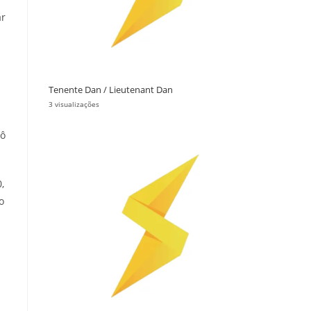
ar
Tenente Dan / Lieutenant Dan
3 visualizações
bô
,
o