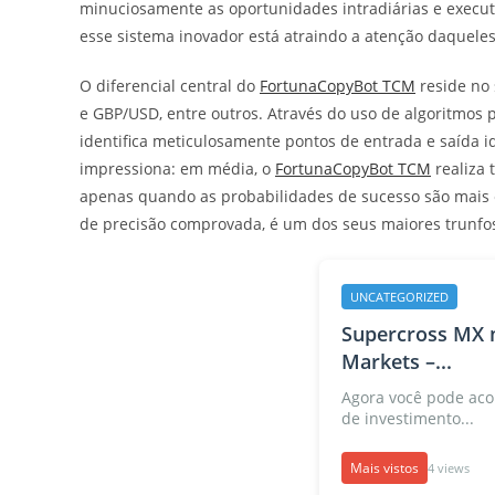
minuciosamente as oportunidades intradiárias e execu
esse sistema inovador está atraindo a atenção daquele
O diferencial central do
FortunaCopyBot TCM
reside no
e GBP/USD, entre outros. Através do uso de algoritmos 
identifica meticulosamente pontos de entrada e saída id
impressiona: em média, o
FortunaCopyBot TCM
realiza 
apenas quando as probabilidades de sucesso são mais e
de precisão comprovada, é um dos seus maiores trunfo
UNCATEGORIZED
Supercross MX 
Markets –...
Agora você pode aco
de investimento...
Mais vistos
4 views