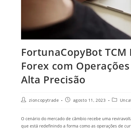
FortunaCopyBot TCM 
Forex com Operações
Alta Precisão
Autor
Post
Categori
zioncopytrade
agosto 11, 2023
Unca
do
publicado:
do
post:
post:
O cenário do mercado de câmbio recebe uma reviravol
que está redefinindo a forma como as operações de cur