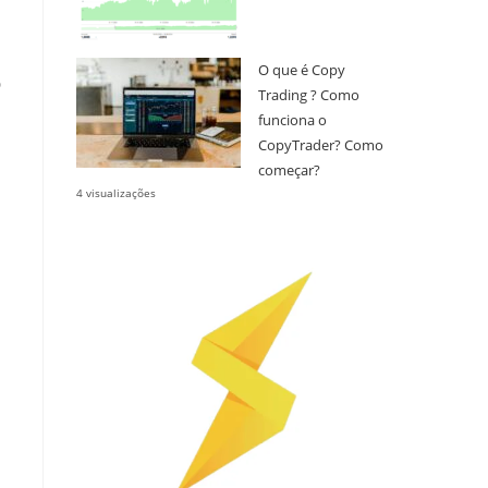
O que é Copy
D
Trading ? Como
funciona o
CopyTrader? Como
começar?
4 visualizações