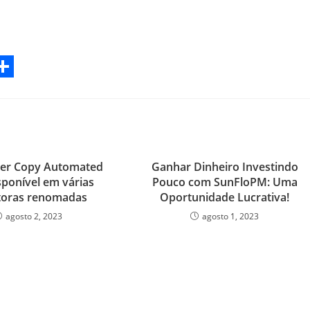
S
h
a
r
der Copy Automated
Ganhar Dinheiro Investindo
e
sponível em várias
Pouco com SunFloPM: Uma
toras renomadas
Oportunidade Lucrativa!
agosto 2, 2023
agosto 1, 2023