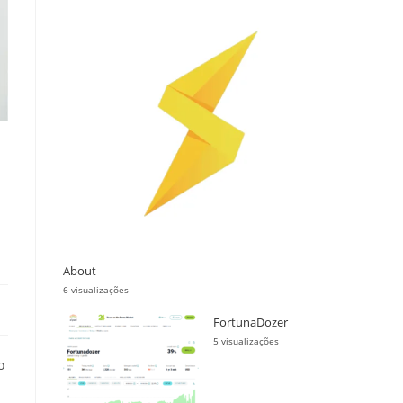
About
6 visualizações
FortunaDozer
5 visualizações
o