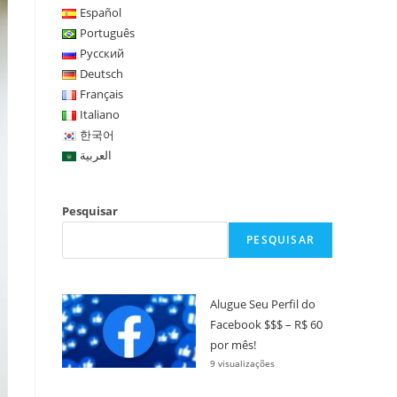
Español
Português
Русский
Deutsch
Français
Italiano
한국어
العربية
Pesquisar
PESQUISAR
Alugue Seu Perfil do
Facebook $$$ – R$ 60
por mês!
9 visualizações