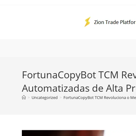
Ir
para
o
conteúdo
FortunaCopyBot TCM Rev
Automatizadas de Alta Pr
>
Uncategorized
>
FortunaCopyBot TCM Revoluciona o Mer