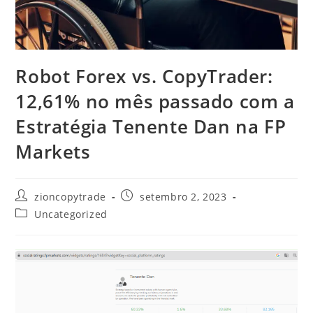
Robot Forex vs. CopyTrader:
12,61% no mês passado com a
Estratégia Tenente Dan na FP
Markets
Autor
Post
zioncopytrade
setembro 2, 2023
do
publicado:
Categoria
Uncategorized
post:
do
post: