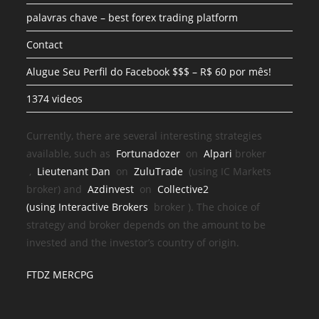
palavras chave – best forex trading platform
Contact
Alugue Seu Perfil do Facebook $$$ – R$ 60 por mês!
1374 videos
Currently, there are several interesting strategies
available, such as
Fortunadozer
on
Alpari
broker
,
Lieutenant Dan
on
ZuluTrade
(using IC Markets
broker) and
Azdinvest
on
Collective2
(using
Interactive Brokers
broker
). The choice of
strategy and broker depends on the amount to be
invested and the investor’s country of origin.
FTDZ MERCPG