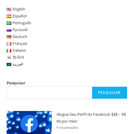
English
Español
Português
Русский
Deutsch
Français
Italiano
한국어
العربية
Pesquisar
PESQUISAR
Alugue Seu Perfil do Facebook $$$ – R$
60 por mês!
9 visualizações