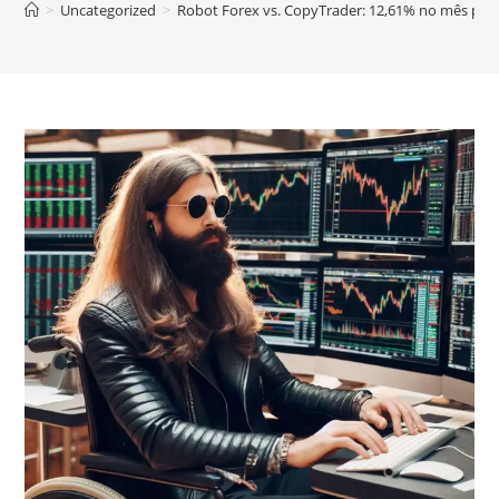
>
Uncategorized
>
Robot Forex vs. CopyTrader: 12,61% no mês pas