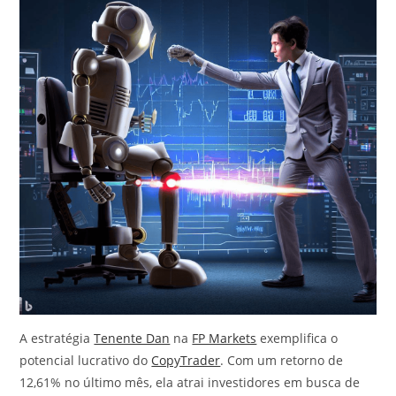
A estratégia
Tenente Dan
na
FP Markets
exemplifica o
potencial lucrativo do
CopyTrader
. Com um retorno de
12,61% no último mês, ela atrai investidores em busca de