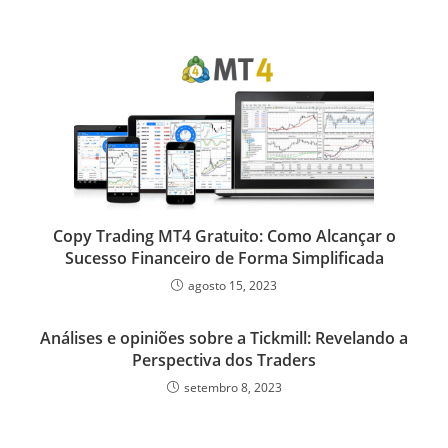
o
r
r
I
p
e
k
n
p
s
s
Copy Trading MT4 Gratuito: Como Alcançar o
Sucesso Financeiro de Forma Simplificada
agosto 15, 2023
Análises e opiniões sobre a Tickmill: Revelando a
Perspectiva dos Traders
setembro 8, 2023