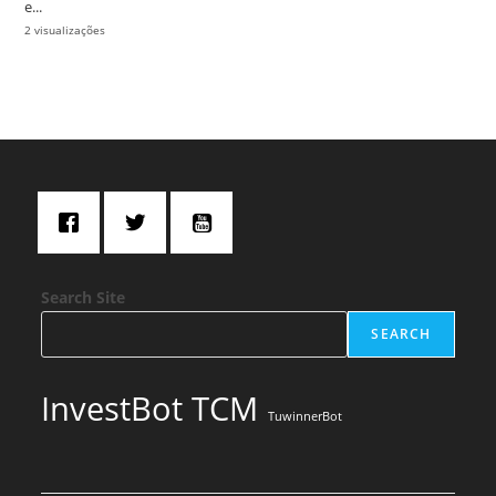
e...
2 visualizações
Search Site
SEARCH
InvestBot TCM
TuwinnerBot