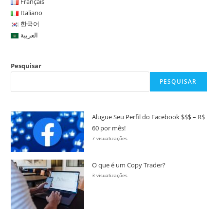
Français
Italiano
한국어
العربية
Pesquisar
PESQUISAR
Alugue Seu Perfil do Facebook $$$ – R$
60 por mês!
7 visualizações
O que é um Copy Trader?
3 visualizações