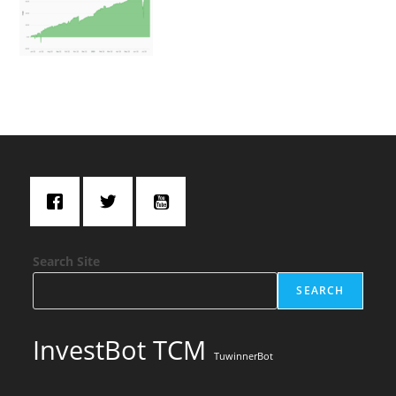
Search Site
SEARCH
InvestBot TCM
TuwinnerBot