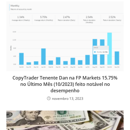
k
n
p
s
s
CopyTrader Tenente Dan na FP Markets 15.75%
no Último Mês (10/2023) feito notável no
desempenho
novembro 13, 2023