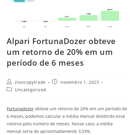
Alpari FortunaDozer obteve
um retorno de 20% em um
período de 6 meses
Autor
Post
zioncopytrade
novembro 1, 2023
do
publicado:
Categoria
Uncategorized
post:
do
post:
Fortunadozer
obteve um retorno de 20% em um período de
6 meses, podemos calcular a média mensal dividindo esse
retorno pelo número de meses. Nesse caso, a média
mensal seria de aproximadamente 3,33%.