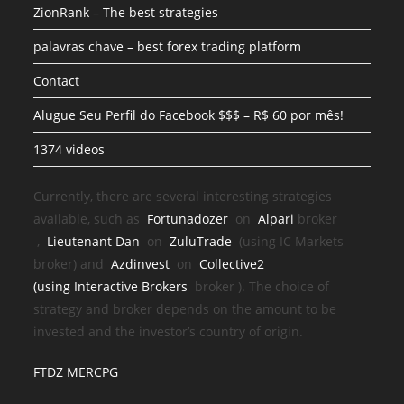
ZionRank – The best strategies
palavras chave – best forex trading platform
Contact
Alugue Seu Perfil do Facebook $$$ – R$ 60 por mês!
1374 videos
Currently, there are several interesting strategies
available, such as
Fortunadozer
on
Alpari
broker
,
Lieutenant Dan
on
ZuluTrade
(using IC Markets
broker) and
Azdinvest
on
Collective2
(using
Interactive Brokers
broker
). The choice of
strategy and broker depends on the amount to be
invested and the investor’s country of origin.
FTDZ MERCPG