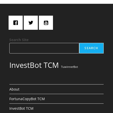
Search Site
SEARCH
InvestBot TCM
TuwinnerBot
About
FortunaCopyBot TCM
InvestBot TCM