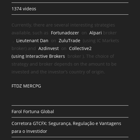
1374 videos
Currently, there are several interesting strategies
available, such as
Fortunadozer
on
Alpari
broker
,
Lieutenant Dan
on
ZuluTrade
(using IC Markets
broker) and
Azdinvest
on
Collective2
(using
Interactive Brokers
broker
). The choice of
strategy and broker depends on the amount to be
invested and the investor’s country of origin.
FTDZ MERCPG
Farol Fortuna Global
Corretora GTCFX: Segurança, Regulação e Vantagens
para o Investidor