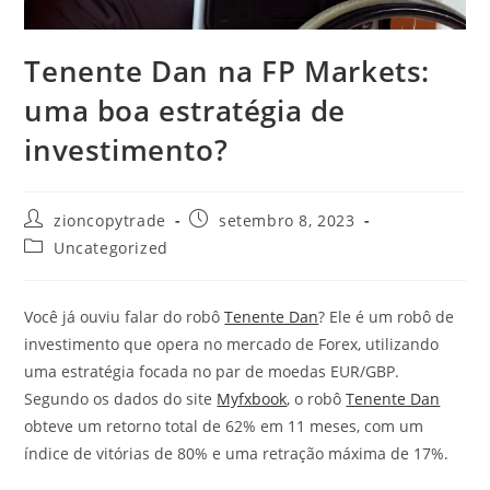
Tenente Dan na FP Markets:
uma boa estratégia de
investimento?
Autor
Post
zioncopytrade
setembro 8, 2023
do
publicado:
Categoria
Uncategorized
post:
do
post:
Você já ouviu falar do robô
Tenente Dan
? Ele é um robô de
investimento que opera no mercado de Forex, utilizando
uma estratégia focada no par de moedas EUR/GBP.
Segundo os dados do site
Myfxbook
, o robô
Tenente Dan
obteve um retorno total de 62% em 11 meses, com um
índice de vitórias de 80% e uma retração máxima de 17%.