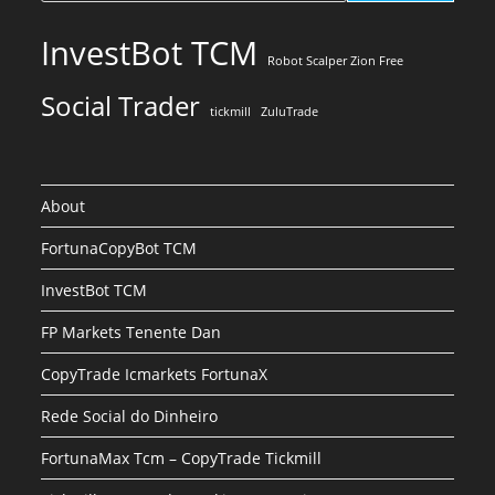
InvestBot TCM
Robot Scalper Zion Free
Social Trader
tickmill
ZuluTrade
About
FortunaCopyBot TCM
InvestBot TCM
FP Markets Tenente Dan
CopyTrade Icmarkets FortunaX
Rede Social do Dinheiro
FortunaMax Tcm – CopyTrade Tickmill