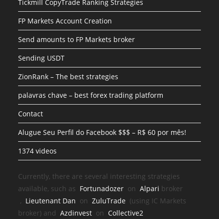
Tickmill CopyTrade Ranking Strategies
FP Markets Account Creation
Send amounts to FP Markets broker
Sending USDT
ZionRank – The best strategies
palavras chave – best forex trading platform
Contact
Alugue Seu Perfil do Facebook $$$ – R$ 60 por mês!
1374 videos
Currently, there are several interesting strategies
available, such as
Fortunadozer
on
Alpari
broker
,
Lieutenant Dan
on
ZuluTrade
(using IC Markets
broker) and
Azdinvest
on
Collective2