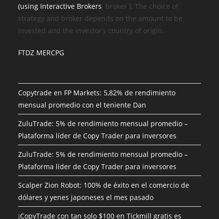
(using
Interactive Brokers
broker
). The choice of
strategy and broker depends on the amount to be
invested and the investor’s country of origin.
FTDZ MERCPG
Copytrade en FP Markets: 5,82% de rendimiento
mensual promedio con el teniente Dan
ZuluTrade: 5% de rendimiento mensual promedio –
Plataforma líder de Copy Trader para inversores
ZuluTrade: 5% de rendimiento mensual promedio –
Plataforma líder de Copy Trader para inversores
Scalper Zion Robot: 100% de éxito en el comercio de
dólares y yenes japoneses el mes pasado
¡CopyTrade con tan solo $100 en Tickmill gratis es