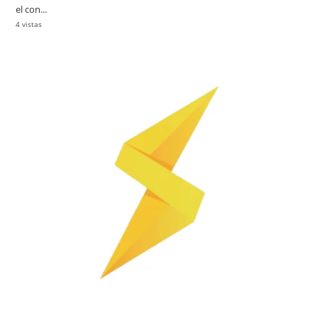
el con...
4 vistas