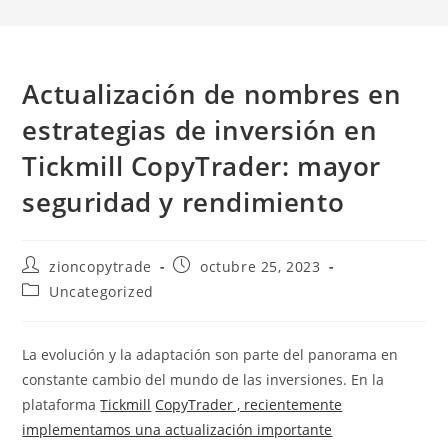
Actualización de nombres en
estrategias de inversión en
Tickmill CopyTrader: mayor
seguridad y rendimiento
Autor
Publicación
zioncopytrade
octubre 25, 2023
de
de
Categoría
Uncategorized
la
la
de
entrada:
entrada:
la
entrada:
La evolución y la adaptación son parte del panorama en
constante cambio del mundo de las inversiones. En la
plataforma
Tickmill
CopyTrader , recientemente
implementamos una actualización importante