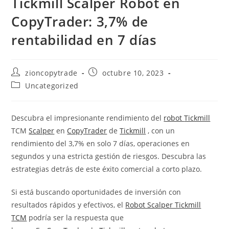
Tickmill Scalper Robot en
CopyTrader: 3,7% de
rentabilidad en 7 días
Autor
Publicación
zioncopytrade
octubre 10, 2023
de
de
Categoría
Uncategorized
la
la
de
entrada:
entrada:
la
entrada:
Descubra el impresionante rendimiento del
robot
Tickmill
TCM
Scalper
en
CopyTrader
de
Tickmill
, con un
rendimiento del 3,7% en solo 7 días, operaciones en
segundos y una estricta gestión de riesgos. Descubra las
estrategias detrás de este éxito comercial a corto plazo.
Si está buscando oportunidades de inversión con
resultados rápidos y efectivos, el
Robot Scalper Tickmill
TCM
podría ser la respuesta que