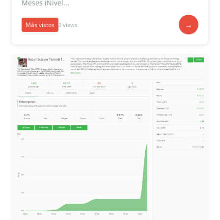
Meses (Nivel...
→
Más vistos
2 views