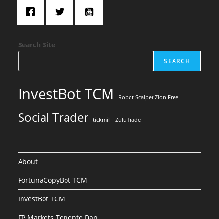
Search Site
SEARCH
InvestBot TCM
Robot Scalper Zion Free
Social Trader
tickmill
ZuluTrade
About
FortunaCopyBot TCM
InvestBot TCM
FP Markets Tenente Dan