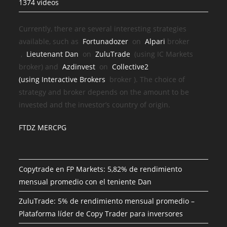
1374 videos
Currently, there are several interesting strategies
available, such as
Fortunadozer
on
Alpari
broker
,
Lieutenant Dan
on
ZuluTrade
(using IC Markets
broker) and
Azdinvest
on
Collective2
(using
Interactive Brokers
broker
). The choice of
strategy and broker depends on the amount to be
invested and the investor’s country of origin.
FTDZ MERCPG
Copytrade en FP Markets: 5,82% de rendimiento
mensual promedio con el teniente Dan
ZuluTrade: 5% de rendimiento mensual promedio –
Plataforma líder de Copy Trader para inversores