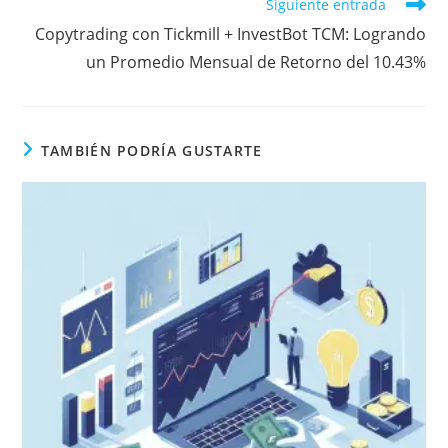
o
e
e
d
r
A
t
r
Siguiente entrada
o
r
r
I
p
e
Copytrading con Tickmill + InvestBot TCM: Logrando
k
n
p
s
un Promedio Mensual de Retorno del 10.43%
s
TAMBIÉN PODRÍA GUSTARTE