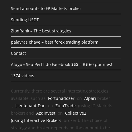
Send amounts to FP Markets broker
Sending USDT
ZionRank – The best strategies
palavras chave – best forex trading platform
Contact
Alugue Seu Perfil do Facebook $$$ – R$ 60 por mês!
1374 videos
Currently, there are several interesting strategies
available, such as
Fortunadozer
on
Alpari
broker
,
Lieutenant Dan
on
ZuluTrade
(using IC Markets
broker) and
Azdinvest
on
Collective2
(using
Interactive Brokers
broker
). The choice of
strategy and broker depends on the amount to be