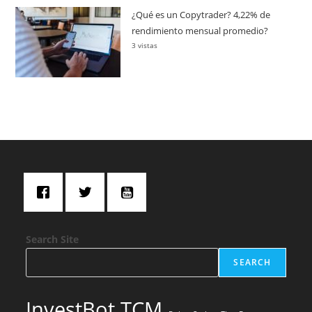
¿Qué es un Copytrader? 4,22% de
rendimiento mensual promedio?
3 vistas
Search Site
SEARCH
InvestBot TCM