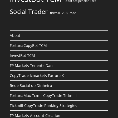
Robot Scalper Zion Free
Social Trader
tickmill
ZuluTrade
About
FortunaCopyBot TCM
InvestBot TCM
FP Markets Tenente Dan
CopyTrade Icmarkets FortunaX
Rede Social do Dinheiro
FortunaMax Tcm – CopyTrade Tickmill
Tickmill CopyTrade Ranking Strategies
FP Markets Account Creation