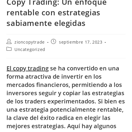
Copy Trading: Un enfoque
rentable con estrategias
sabiamente elegidas
Autor
Publicación
zioncopytrade
septiembre 17, 2023
de
de
Categoría
Uncategorized
la
la
de
entrada:
entrada:
la
entrada:
El copy trading
se ha convertido en una
forma atractiva de invertir en los
mercados financieros, permitiendo a los
inversores seguir y copiar las estrategias
de los traders experimentados. Si bien es
una estrategia potencialmente rentable,
la clave del éxito radica en elegir las
mejores estrategias. Aquí hay algunos