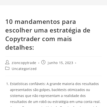
10 mandamentos para
escolher uma estratégia de
Copytrader com mais
detalhes:
Autor
Post
zioncopytrade
junho 15, 2023
do
publicado:
Categoria
Uncategorized
post:
do
post:
Estatísticas confiáveis: A grande maioria dos resultados
apresentados são golpes, backtests otimizados ou
sistemas que não representam a realidade dos
resultados de um robô ou estratégia em uma conta real.