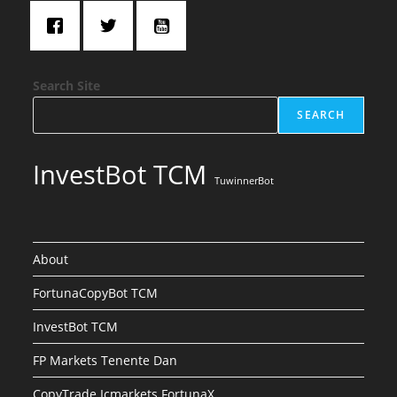
Search Site
SEARCH
InvestBot TCM
TuwinnerBot
About
FortunaCopyBot TCM
InvestBot TCM
FP Markets Tenente Dan
CopyTrade Icmarkets FortunaX