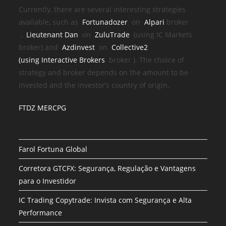
Currently, there are several interesting strategies
available, such as
Fortunadozer
on
Alpari
broker
,
Lieutenant Dan
on
ZuluTrade
(using IC Markets
broker) and
Azdinvest
on
Collective2
(using
Interactive Brokers
broker
). The choice of
strategy and broker depends on the amount to be
invested and the investor’s country of origin.
FTDZ MERCPG
Farol Fortuna Global
Corretora GTCFX: Segurança, Regulação e Vantagens
para o Investidor
IC Trading Copytrade: Invista com Segurança e Alta
Performance