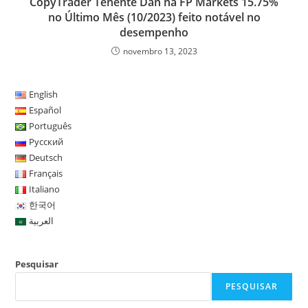
CopyTrader Tenente Dan na FP Markets 15.75%
no Último Mês (10/2023) feito notável no
desempenho
novembro 13, 2023
English
Español
Português
Русский
Deutsch
Français
Italiano
한국어
العربية
Pesquisar
PESQUISAR