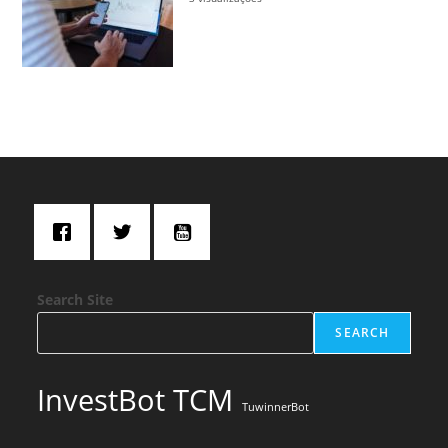
Search Site
SEARCH
InvestBot TCM
TuwinnerBot