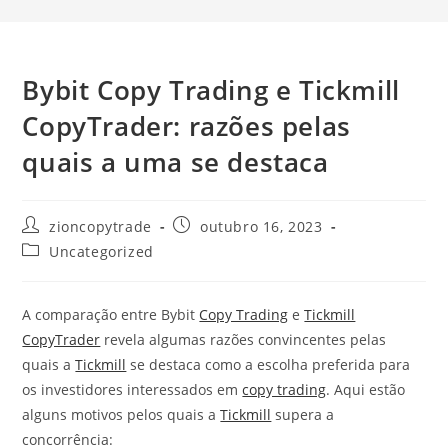
Bybit Copy Trading e Tickmill
CopyTrader: razões pelas
quais a uma se destaca
Autor
Post
zioncopytrade
outubro 16, 2023
do
publicado:
Categoria
Uncategorized
post:
do
post:
A comparação entre Bybit
Copy Trading
e
Tickmill
CopyTrader
revela algumas razões convincentes pelas
quais a
Tickmill
se destaca como a escolha preferida para
os investidores interessados em
copy trading
. Aqui estão
alguns motivos pelos quais a
Tickmill
supera a
concorrência: