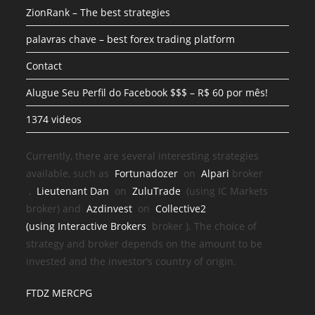
ZionRank – The best strategies
palavras chave – best forex trading platform
Contact
Alugue Seu Perfil do Facebook $$$ – R$ 60 por mês!
1374 videos
Currently, there are several interesting strategies
available, such as
Fortunadozer
on
Alpari
broker
,
Lieutenant Dan
on
ZuluTrade
(using IC Markets
broker) and
Azdinvest
on
Collective2
(using
Interactive Brokers
broker
). The choice of
strategy and broker depends on the amount to be
invested and the investor’s country of origin.
FTDZ MERCPG