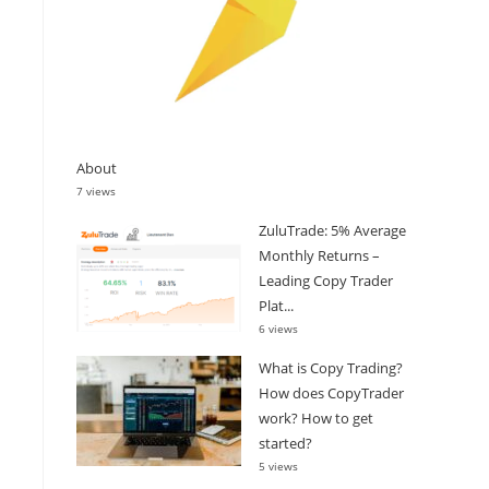
About
7 views
ZuluTrade: 5% Average
Monthly Returns –
Leading Copy Trader
Plat...
6 views
What is Copy Trading?
How does CopyTrader
work? How to get
started?
5 views