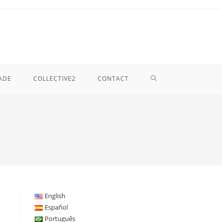
TOGGLE
ADE
COLLECTIVE2
CONTACT
WEBSITE
SEARCH
English
Español
Português