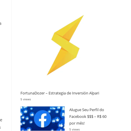
a
FortunaDozer – Estrategia de Inversión Alpari
5 views
Alugue Seu Perfil do
Facebook $$$ – R$ 60
de
por mês!
s
5 views