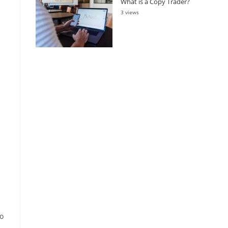
What is a Copy Trader?
3 views
do