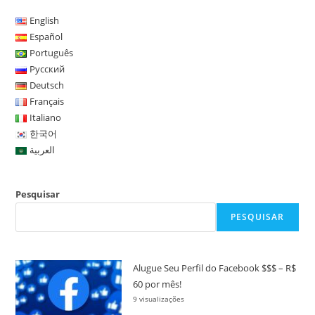
English
Español
Português
Русский
Deutsch
Français
Italiano
한국어
العربية
Pesquisar
PESQUISAR
Alugue Seu Perfil do Facebook $$$ – R$
60 por mês!
9 visualizações