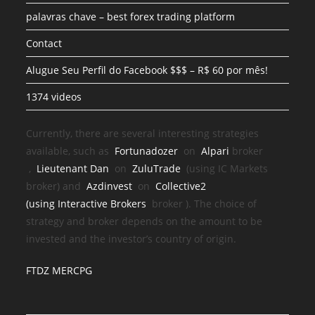
palavras chave – best forex trading platform
Contact
Alugue Seu Perfil do Facebook $$$ – R$ 60 por mês!
1374 videos
Currently, there are several interesting strategies
available, such as
Fortunadozer
on
Alpari
broker
,
Lieutenant Dan
on
ZuluTrade
(using IC Markets
broker) and
Azdinvest
on
Collective2
(using
Interactive Brokers
broker
). The choice of
strategy and broker depends on the amount to be
invested and the investor’s country of origin.
FTDZ MERCPG