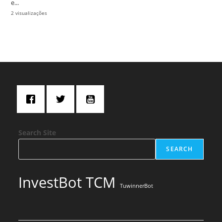
e...
2 visualizações
Search Site
SEARCH
InvestBot TCM
TuwinnerBot