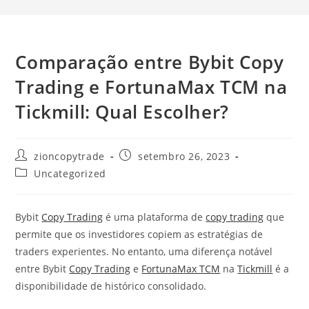
Comparação entre Bybit Copy
Trading e FortunaMax TCM na
Tickmill: Qual Escolher?
Autor
Post
zioncopytrade
setembro 26, 2023
do
publicado:
Categoria
Uncategorized
post:
do
post:
Bybit
Copy Trading
é uma plataforma de
copy trading
que
permite que os investidores copiem as estratégias de
traders experientes. No entanto, uma diferença notável
entre Bybit
Copy Trading
e
FortunaMax TCM
na
Tickmill
é a
disponibilidade de histórico consolidado.