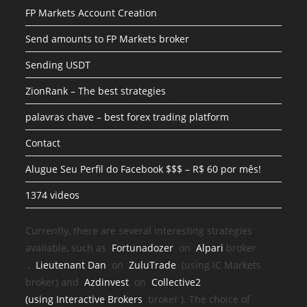
FP Markets Account Creation
Send amounts to FP Markets broker
Sending USDT
ZionRank – The best strategies
palavras chave – best forex trading platform
Contact
Alugue Seu Perfil do Facebook $$$ – R$ 60 por mês!
1374 videos
Currently, there are several interesting strategies
available, such as
Fortunadozer
on
Alpari
broker
,
Lieutenant Dan
on
ZuluTrade
(using IC Markets
broker) and
Azdinvest
on
Collective2
(using
Interactive Brokers
broker
). The choice of