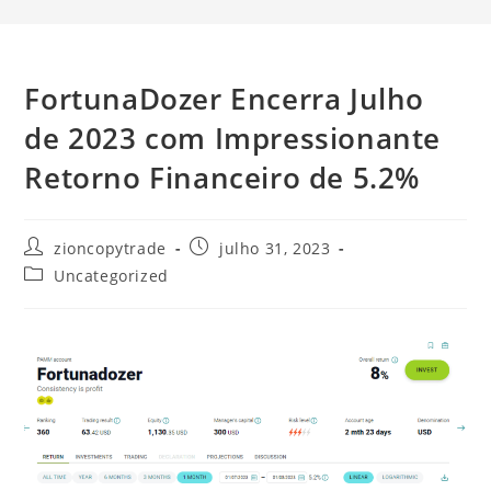
FortunaDozer Encerra Julho
de 2023 com Impressionante
Retorno Financeiro de 5.2%
Autor
Post
zioncopytrade
julho 31, 2023
do
publicado:
Categoria
Uncategorized
post:
do
post: