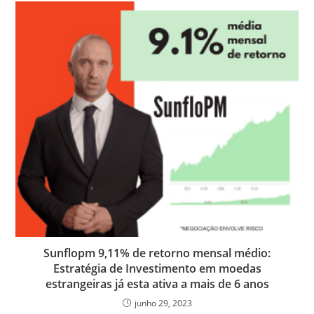
k
n
p
s
s
Sunflopm 9,11% de retorno mensal médio:
Estratégia de Investimento em moedas
estrangeiras já esta ativa a mais de 6 anos
junho 29, 2023