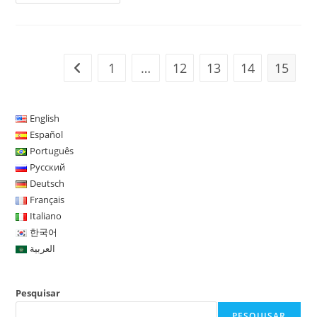
Que
É
Copy
Trader?
1
…
12
13
14
15
Ir para a página anterior
English
Español
Português
Русский
Deutsch
Français
Italiano
한국어
العربية
Pesquisar
PESQUISAR