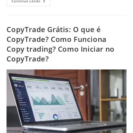
Ativação
Continue Lendo
Da
Estratégia
FortunaDozer
Passo
A
Passo
CopyTrade Grátis: O que é
–
Conta
CopyTrade? Como Funciona
PAMM
Alpari
Copy trading? Como Iniciar no
CopyTrade?