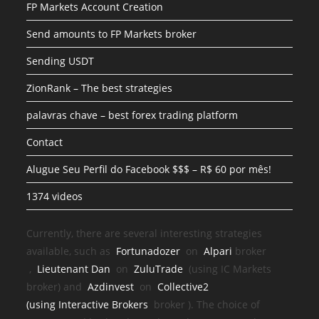
FP Markets Account Creation
Send amounts to FP Markets broker
Sending USDT
ZionRank – The best strategies
palavras chave – best forex trading platform
Contact
Alugue Seu Perfil do Facebook $$$ – R$ 60 por mês!
1374 videos
Currently, there are several interesting strategies
available, such as
Fortunadozer
on
Alpari
broker
,
Lieutenant Dan
on
ZuluTrade
(using IC Markets
broker) and
Azdinvest
on
Collective2
(using
Interactive Brokers
broker
). The choice of