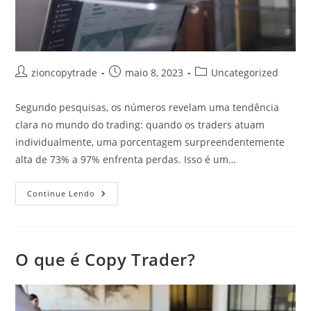
Autor
Post
Categoria
zioncopytrade
maio 8, 2023
Uncategorized
do
publicado:
do
post:
post:
Segundo pesquisas, os números revelam uma tendência
clara no mundo do trading: quando os traders atuam
individualmente, uma porcentagem surpreendentemente
alta de 73% a 97% enfrenta perdas. Isso é um…
CopyTrade
Continue Lendo
Grátis:
O
Que
É
CopyTrade?
Como
O que é Copy Trader?
Funciona
Copy
Trading?
Como
Iniciar
No