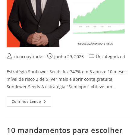
Autor
Post
Categoria
zioncopytrade
junho 29, 2023
Uncategorized
do
publicado:
do
post:
post:
Estratégia Sunflower Seeds fez 747% em 6 anos e 10 meses
(nível de risco 2 de 5) Ver mais e abrir conta gratuita
Sunflower Seeds A estratégia "Sunflopm" obteve um…
Sunflopm
Continue Lendo
9,11%
De
Retorno
Mensal
Médio:
Estratégia
10 mandamentos para escolher
De