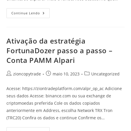
O
Continue Lendo
Depósito
Mínimo
Na
ZuluTrade:
Apenas
$50
Ativação da estratégia
Para
Começar
FortunaDozer passo a passo –
A
Negociar?
Conta PAMM Alpari
Autor
Post
Categoria
zioncopytrade
maio 10, 2023
Uncategorized
do
publicado:
do
post:
post:
Acesse: https://ziontradeplatform.com/alpr_op_ac Adicione
seus dados Acesse: binance.com ou sua exchange de
criptomoedas preferida Cole os dados copiados
anteriormente em Address, escolha Network TRX Tron
(TRC20) Confira os dados e continue Confirme os…