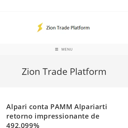
Ir
para
o
conteúdo
MENU
Zion Trade Platform
Alpari conta PAMM Alpariarti
retorno impressionante de
492,099%