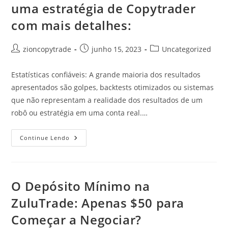
Investimento
uma estratégia de Copytrader
Em
Moedas
com mais detalhes:
Estrangeiras
Já
Esta
Ativa
Autor
Post
Categoria
zioncopytrade
junho 15, 2023
Uncategorized
A
Mais
do
publicado:
do
De
post:
post:
6
Estatísticas confiáveis: A grande maioria dos resultados
Anos
apresentados são golpes, backtests otimizados ou sistemas
que não representam a realidade dos resultados de um
robô ou estratégia em uma conta real.…
10
Continue Lendo
Mandamentos
Para
Escolher
Uma
Estratégia
De
O Depósito Mínimo na
Copytrader
Com
ZuluTrade: Apenas $50 para
Mais
Detalhes:
Começar a Negociar?