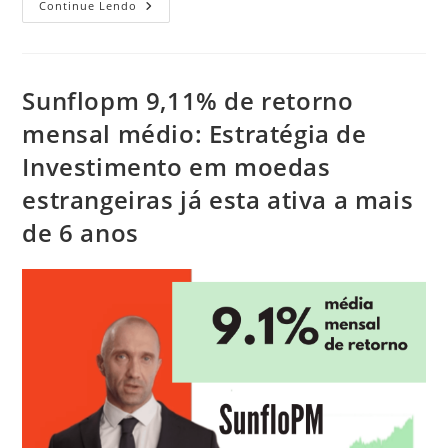
Alpari
Continue Lendo
E
Fortunadozer:
Comece
Com
Apenas
50
Sunflopm 9,11% de retorno
Dólares
–
mensal médio: Estratégia de
Copytrade
Investimento em moedas
estrangeiras já esta ativa a mais
de 6 anos