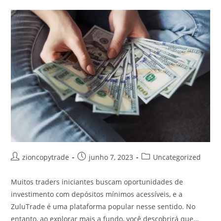
Autor
Post
Categoria
zioncopytrade
junho 7, 2023
Uncategorized
do
publicado:
do
post:
post:
Muitos traders iniciantes buscam oportunidades de
investimento com depósitos mínimos acessíveis, e a
ZuluTrade é uma plataforma popular nesse sentido. No
entanto, ao explorar mais a fundo, você descobrirá que…