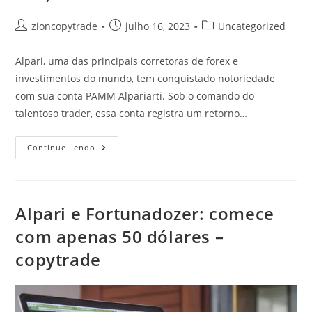
Autor
Post
Categoria
zioncopytrade
julho 16, 2023
Uncategorized
do
publicado:
do
post:
post:
Alpari, uma das principais corretoras de forex e
investimentos do mundo, tem conquistado notoriedade
com sua conta PAMM Alpariarti. Sob o comando do
talentoso trader, essa conta registra um retorno…
Alpari
Continue Lendo
Conta
PAMM
Alpariarti
Retorno
Impressionante
De
Alpari e Fortunadozer: comece
492,099%
com apenas 50 dólares –
copytrade