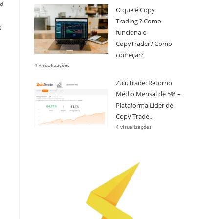
da
O que é Copy
Trading ? Como
s
funciona o
CopyTrader? Como
começar?
4 visualizações
ZuluTrade: Retorno
Médio Mensal de 5% –
Plataforma Líder de
Copy Trade...
4 visualizações