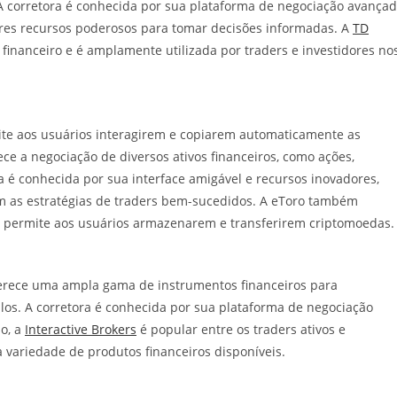
. A corretora é conhecida por sua plataforma de negociação avança
ores recursos poderosos para tomar decisões informadas. A
TD
inanceiro e é amplamente utilizada por traders e investidores no
ite aos usuários interagirem e copiarem automaticamente as
ece a negociação de diversos ativos financeiros, como ações,
a é conhecida por sua interface amigável e recursos inovadores,
em as estratégias de traders bem-sucedidos. A eToro também
e permite aos usuários armazenarem e transferirem criptomoedas.
ferece uma ampla gama de instrumentos financeiros para
tulos. A corretora é conhecida por sua plataforma de negociação
so, a
Interactive Brokers
é popular entre os traders ativos e
a variedade de produtos financeiros disponíveis.