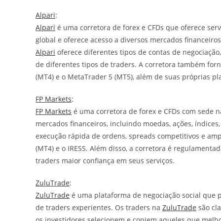
Alpari
:
Alpari
é uma corretora de forex e CFDs que oferece ser
global e oferece acesso a diversos mercados financeiros
Alpari
oferece diferentes tipos de contas de negociação
de diferentes tipos de traders. A corretora também fo
(MT4) e o MetaTrader 5 (MT5), além de suas próprias pl
FP Markets
:
FP Markets
é uma corretora de forex e CFDs com sede n
mercados financeiros, incluindo moedas, ações, índice
execução rápida de ordens, spreads competitivos e amp
(MT4) e o IRESS. Além disso, a corretora é regulamentad
traders maior confiança em seus serviços.
ZuluTrade
:
ZuluTrade
é uma plataforma de negociação social que 
de traders experientes. Os traders na
ZuluTrade
são cl
os investidores selecionem e copiem aqueles que melho