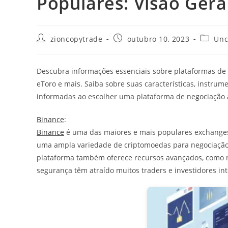
Populares: Visão Gera
Autor
Post
Categor
zioncopytrade
outubro 10, 2023
Unc
do
publicado:
do
post:
post:
Descubra informações essenciais sobre plataformas de
eToro e mais. Saiba sobre suas características, instru
informadas ao escolher uma plataforma de negociação 
Binance
:
Binance
é uma das maiores e mais populares exchange
uma ampla variedade de criptomoedas para negociação, i
plataforma também oferece recursos avançados, como n
segurança têm atraído muitos traders e investidores i