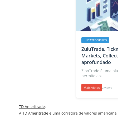
UNCATEGORIZED
ZuluTrade, Tickm
Markets, Collec
aprofundado
ZionTrade é uma pla
permite aos...
Mais vistos
2 views
TD Ameritrade
:
A
TD Ameritrade
é uma corretora de valores americana