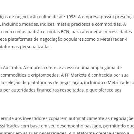
viços de negociação online desde 1998. A empresa possui presença
, incluindo moedas, índices, metais preciosos e commodities. A
, como contas padrão e contas ECN, para atender às necessidades
rnece plataformas de negociação populares,como o MetaTrader 4
ataformas personalizadas.
a Austrália. A empresa oferece acesso a uma ampla gama de
s, commodities e criptomoedas. A
FP Markets
é conhecida por sua
la seleção de plataformas de negociação, incluindo o MetaTrader 
a por autoridades financeiras respeitadas, o que oferece aos
permite aos investidores copiarem automaticamente as negociaçõe
assificados com base em seu desempenho passado, permitindo qu
r atendem às suas necessidades. A plataforma oferece acesso a