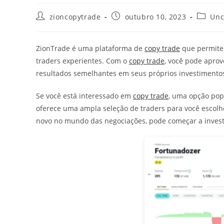
Autor
Post
Categor
zioncopytrade
outubro 10, 2023
Unc
do
publicado:
do
post:
post:
ZionTrade é uma plataforma de
copy trade
que permite 
traders experientes. Com o
copy trade
, você pode aprov
resultados semelhantes em seus próprios investimento
Se você está interessado em
copy trade
, uma opção pop
oferece uma ampla seleção de traders para você escolh
novo no mundo das negociações, pode começar a invest