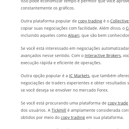
Isso pode economizar tempo e permitir que você aprov
constantemente os gráficos.
Outra plataforma popular de
copy trading
é o
Collectiv
copiar suas negociações com facilidade. Além disso, o
C
incluindo aqueles como
Alpari
, que são bem conhecido
Se você está interessado em negociações automatizada
avançados nesse sentido. Com o
Interactive Brokers
, vo
execução rápida e eficiente de operações.
Outra opção popular é a
IC Markets
, que também ofere
negociações de traders experientes e obter resultados 
se você deseja se envolver no mercado Forex.
Se você está procurando uma plataforma de
copy trade
dos usuários. A
Tickmill
é amplamente considerada confiá
obtidos por meio do
copy trading
em sua plataforma.