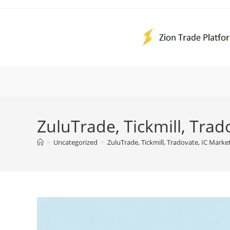
Ir
para
o
conteúdo
ZuluTrade, Tickmill, Tra
>
Uncategorized
>
ZuluTrade, Tickmill, Tradovate, IC Mark