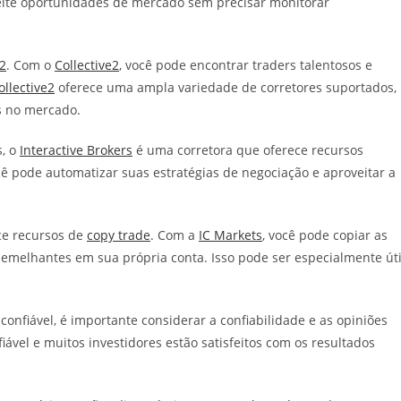
eite oportunidades de mercado sem precisar monitorar
e2
. Com o
Collective2
, você pode encontrar traders talentosos e
ollective2
oferece uma ampla variedade de corretores suportados,
s no mercado.
s, o
Interactive Brokers
é uma corretora que oferece recursos
cê pode automatizar suas estratégias de negociação e aproveitar a
ce recursos de
copy trade
. Com a
IC Markets
, você pode copiar as
semelhantes em sua própria conta. Isso pode ser especialmente úti
confiável, é importante considerar a confiabilidade e as opiniões
vel e muitos investidores estão satisfeitos com os resultados