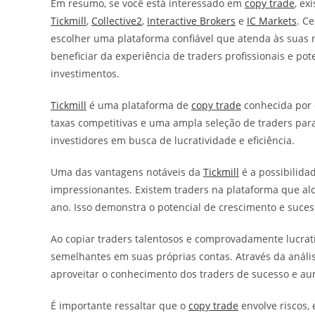
Em resumo, se você está interessado em
copy trade
, ex
Tickmill
,
Collective2
,
Interactive Brokers
e
IC Markets
. C
escolher uma plataforma confiável que atenda às suas
beneficiar da experiência de traders profissionais e p
investimentos.
Tickmill
é uma plataforma de
copy trade
conhecida por 
taxas competitivas e uma ampla seleção de traders para
investidores em busca de lucratividade e eficiência.
Uma das vantagens notáveis da
Tickmill
é a possibilida
impressionantes. Existem traders na plataforma que 
ano. Isso demonstra o potencial de crescimento e suces
Ao copiar traders talentosos e comprovadamente lucrati
semelhantes em suas próprias contas. Através da análise
aproveitar o conhecimento dos traders de sucesso e au
É importante ressaltar que o
copy trade
envolve riscos,