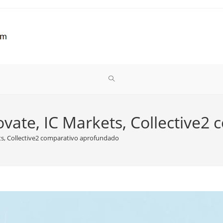
ALTERNAR
PESQUISA
dovate, IC Markets, Collective
ets, Collective2 comparativo aprofundado
DO
SITE