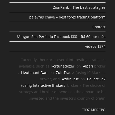
ZionRank – The best strategies
palavras chave – best forex trading platform
Contact
Alugue Seu Perfil do Facebook $$$ – R$ 60 por mês!
1374 videos
Currently, there are several interesting strategies
available, such as
Fortunadozer
on
Alpari
broker
,
Lieutenant Dan
on
ZuluTrade
(using IC Markets
broker) and
Azdinvest
on
Collective2
(using
Interactive Brokers
broker
). The choice of
strategy and broker depends on the amount to be
invested and the investor’s country of origin.
FTDZ MERCPG