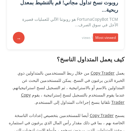
روبوت نسخ تداول مجاني! قم بالتنشيط بمعدل
ربحية...
FortunaCopyBot TCM هو روبوتنا الآلي للعمليات قصيرة
الأجل في سوق الصرف...
→
Most viewed
1 views
كيف يعمل المتداول الناسخ؟
يعمل
Copy Trader
من خلال ربط المستخدمين بالمتداولين ذوي
الخبرة الذين يرغبون في النسخ. يمكن للمستخدمين البحث عن
المتداولين بالاسم أو بالاستراتيجية ، ثم التسجيل لنسخ استراتيجياتهم.
عندما يقوم المستخدم بالتسجيل لنسخ إستراتيجية ، يقوم
Copy
Trader
تلقائيا بنسخ إجراءات المتداول إلى المستخدم.
يسمح
Copy Trader
أيضا للمستخدمين بتخصيص إعدادات الناسخة
الخاصة بهم ، بما في ذلك مقدار رأس المال الذي يرغبون في استثماره
، وعدد المتداولين الذين يريدون نسخهم ، وأنواع الاستراتيجيات التي