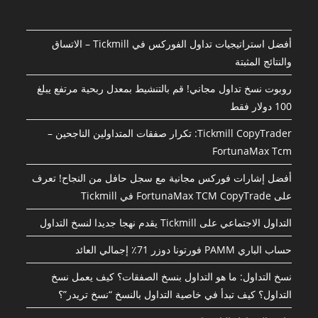
أفضل استراتيجيات تداول الفوركس في Tickmill – الاتساق
والنتائج المثبتة
روبوت نسخ تداول مجاني! قم بالتنشيط بمعدل ربحية مرتفع يبلغ
100 دولار فقط
Tickmill CopyTrader: تكرار صفقات المتداولين الناجحين –
FortunaMax Tcm
أفضل إشارات فوركس مجانية مع سجل حافل من النجاح! تعرف
على FortunaMax TCM CopyTrade في Tickmill
التداول الاجتماعي على Tickmill يقدم نهجا جديدا لنسخ التداول
حساب الباري PAMM فورتونا دوزر 71٪ إجمالي العائد
نسخ التداول: ما هو التداول بنسخ الصفقات؟ كيف يعمل نسخ
التداول؟ كيف تبدأ في خاصية التداول بالنسخ “نسخ تريدر”؟