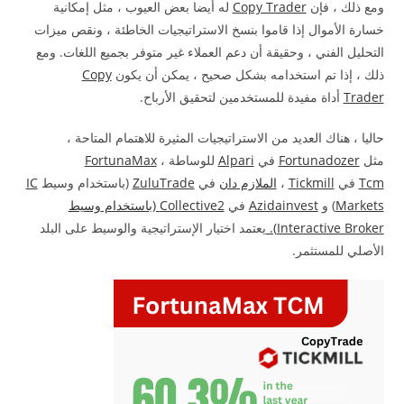
ومع ذلك ، فإن
Copy Trader
له أيضا بعض العيوب ، مثل إمكانية
خسارة الأموال إذا قاموا بنسخ الاستراتيجيات الخاطئة ، ونقص ميزات
التحليل الفني ، وحقيقة أن دعم العملاء غير متوفر بجميع اللغات. ومع
ذلك ، إذا تم استخدامه بشكل صحيح ، يمكن أن يكون
Copy
Trader
أداة مفيدة للمستخدمين لتحقيق الأرباح.
حاليا ، هناك العديد من الاستراتيجيات المثيرة للاهتمام المتاحة ،
مثل
Fortunadozer
في
Alpari
للوساطة ،
FortunaMax
Tcm
في
Tickmill
،
الملازم دان
في
ZuluTrade
(باستخدام وسيط
IC
Markets
) و
Azidainvest
في
Collective2 (باستخدام
وسيط
Interactive Broker).
يعتمد اختيار الإستراتيجية والوسيط على البلد
الأصلي للمستثمر.