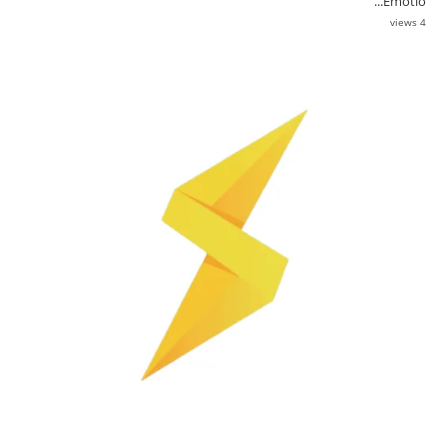
Emotio...
4 views