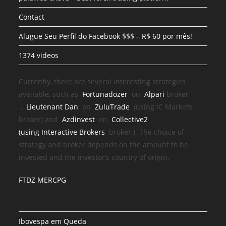
Contact
Alugue Seu Perfil do Facebook $$$ – R$ 60 por mês!
1374 videos
Currently, there are several interesting strategies
available, such as
Fortunadozer
on
Alpari
broker
,
Lieutenant Dan
on
ZuluTrade
(using IC Markets
broker) and
Azdinvest
on
Collective2
(using
Interactive Brokers
broker
). The choice of
strategy and broker depends on the amount to be
invested and the investor’s country of origin.
FTDZ MERCPG
Ibovespa em Queda