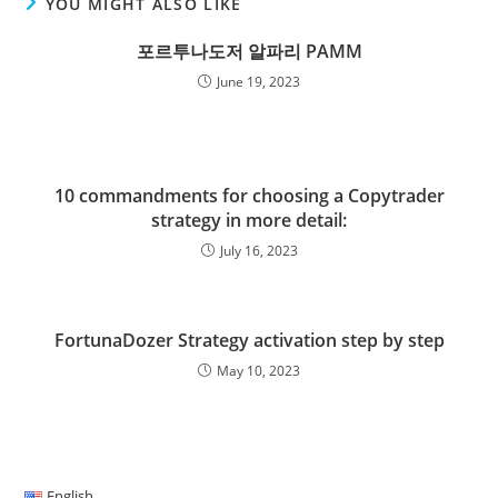
c
i
a
o
n
m
a
d
r
a
YOU MIGHT ALSO LIKE
e
t
i
g
k
b
t
d
d
r
포르투나도저 알파리 PAMM
b
t
l
g
e
l
s
i
P
e
June 19, 2023
o
e
e
d
r
A
t
r
o
r
r
I
p
e
k
n
p
s
10 commandments for choosing a Copytrader
s
strategy in more detail:
July 16, 2023
FortunaDozer Strategy activation step by step
May 10, 2023
English