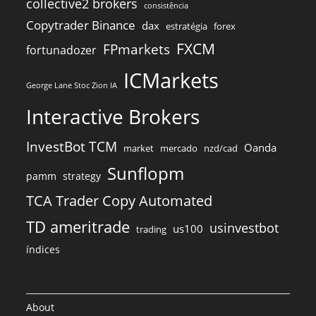
collective2 brokers
consistência
Copytrader Binance
dax
estratégia
forex
FXCM
FPmarkets
fortunadozer
ICMarkets
George Lane Stoc Zion IA
Interactive Brokers
InvestBot TCM
Oanda
market
mercado
nzd/cad
Sunflopm
pamm
strategy
TCA Trader Copy Automated
TD ameritrade
usinvestbot
us100
trading
índices
About