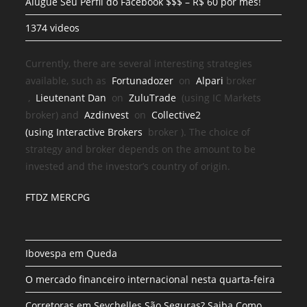
Alugue Seu Perfil do Facebook $$$ – R$ 60 por mês!
1374 videos
Currently, there are several interesting strategies
available, such as
Fortunadozer
on
Alpari
broker
,
Lieutenant Dan
on
ZuluTrade
(using IC Markets
broker) and
Azdinvest
on
Collective2
(using
Interactive Brokers
broker
). The choice of
strategy and broker depends on the amount to be
invested and the investor’s country of origin.
FTDZ MERCPG
Ibovespa em Queda
O mercado financeiro internacional nesta quarta-feira
Corretoras em Seychelles São Seguras? Saiba Como