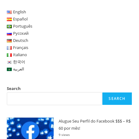
English
Español
Português
Русский
Deutsch
Français
Italiano
한국어
العربية
Search
SEARCH
Alugue Seu Perfil do Facebook $$$ – R$
60 por mês!
9 views