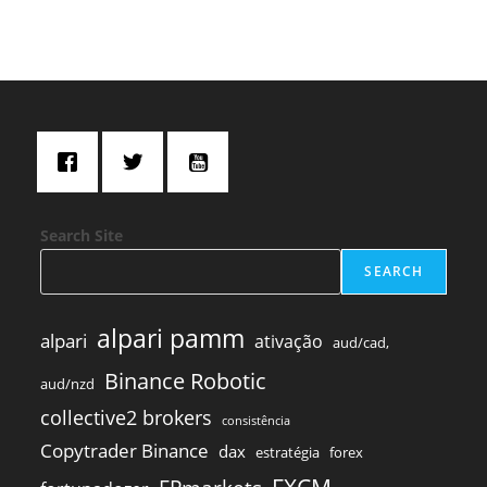
Search Site
SEARCH
alpari pamm
alpari
ativação
aud/cad,
Binance Robotic
aud/nzd
collective2 brokers
consistência
Copytrader Binance
dax
estratégia
forex