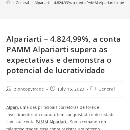
>
General
>
Alpariarti – 4.824,99%, a conta PAMM Alpariarti supera 
Alpariarti – 4.824,99%, a conta
PAMM Alpariarti supera as
expectativas e demonstra o
potencial de lucratividade
Post
Post
Post
zioncopytrade
July 15, 2023
General
author:
published:
category:
Alpari
, uma das principais corretoras de forex e
investimentos do mundo, tem conquistado notoriedade
com sua conta
PAMM
Alpariarti
. Sob o comando do
talentoso trader, essa conta registra um retorno