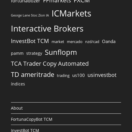
FXCM
FPmarkets
fortunadozer
ICMarkets
George Lane Stoc Zion IA
Interactive Brokers
InvestBot TCM
Oanda
market
mercado
nzd/cad
Sunflopm
pamm
strategy
TCA Trader Copy Automated
TD ameritrade
usinvestbot
us100
trading
índices
About
FortunaCopyBot TCM
InvestBot TCM