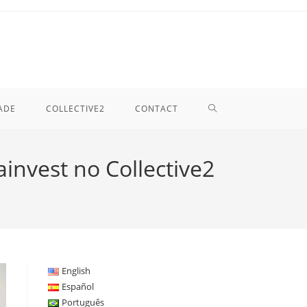
TOGGLE
ADE
COLLECTIVE2
CONTACT
WEBSITE
ainvest no Collective2
SEARCH
English
Español
Português