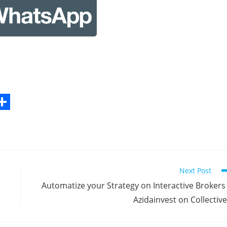
S
h
a
r
Next Post
e
Automatize your Strategy on Interactive Brokers
Azidainvest on Collectiv