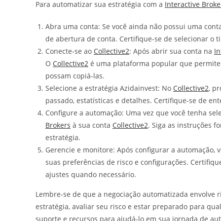
Para automatizar sua estratégia com a
Interactive Broke
Abra uma conta: Se você ainda não possui uma cont
de abertura de conta. Certifique-se de selecionar o
Conecte-se ao
Collective2
: Após abrir sua conta na
In
O
Collective2
é uma plataforma popular que permite q
possam copiá-las.
Selecione a estratégia Azidainvest: No
Collective2
, p
passado, estatísticas e detalhes. Certifique-se de e
Configure a automação: Uma vez que você tenha sele
Brokers
à sua conta
Collective2
. Siga as instruções f
estratégia.
Gerencie e monitore: Após configurar a automação,
suas preferências de risco e configurações. Certifiq
ajustes quando necessário.
Lembre-se de que a negociação automatizada envolve r
estratégia, avaliar seu risco e estar preparado para qu
suporte e recursos para ajudá-lo em sua jornada de au