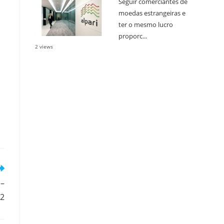
Seguir comerciantes de
moedas estrangeiras e
ter o mesmo lucro
proporc...
2 views
 –
e2