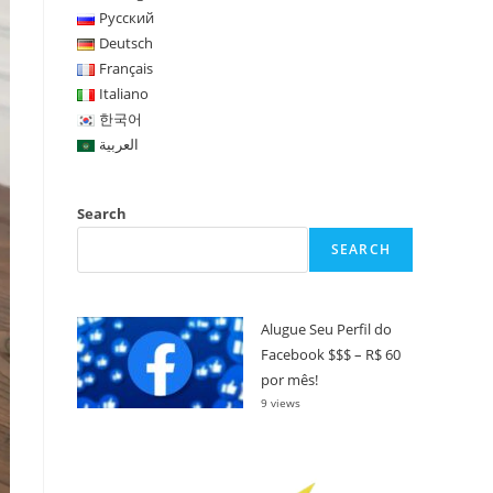
Русский
Deutsch
Français
Italiano
한국어
العربية
Search
SEARCH
Alugue Seu Perfil do
Facebook $$$ – R$ 60
por mês!
9 views