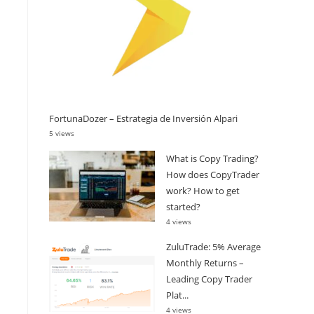
FortunaDozer – Estrategia de Inversión Alpari
5 views
What is Copy Trading?
How does CopyTrader
work? How to get
started?
4 views
ZuluTrade: 5% Average
Monthly Returns –
Leading Copy Trader
Plat...
4 views