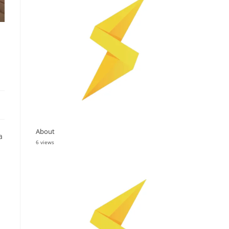
About
a
6 views