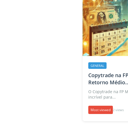
GENERAL
Copytrade na FP
Retorno Médio..
O Copytrade na FP 
incrível para...
Most viewed
2 views