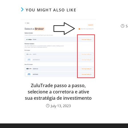
k
n
p
s
s
YOU MIGHT ALSO LIKE
S
ZuluTrade passo a passo,
selecione a corretora e ative
sua estratégia de investimento
July 13, 2023