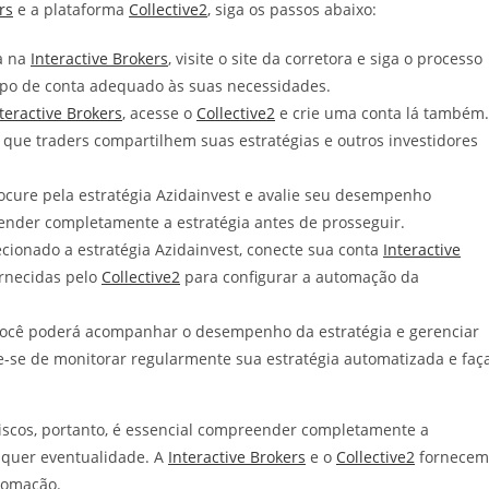
rs
e a plataforma
Collective2
, siga os passos abaixo:
a na
Interactive Brokers
, visite o site da corretora e siga o processo
 tipo de conta adequado às suas necessidades.
teractive Brokers
, acesse o
Collective2
e crie uma conta lá também.
ue traders compartilhem suas estratégias e outros investidores
rocure pela estratégia Azidainvest e avalie seu desempenho
ntender completamente a estratégia antes de prosseguir.
cionado a estratégia Azidainvest, conecte sua conta
Interactive
ornecidas pelo
Collective2
para configurar a automação da
 você poderá acompanhar o desempenho da estratégia e gerenciar
ue-se de monitorar regularmente sua estratégia automatizada e faç
iscos, portanto, é essencial compreender completamente a
alquer eventualidade. A
Interactive Brokers
e o
Collective2
fornecem
tomação.