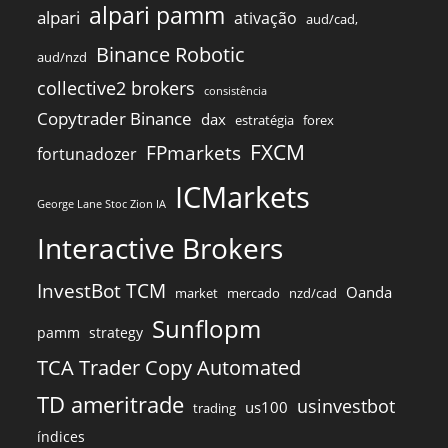
alpari pamm
alpari
ativação
aud/cad,
Binance Robotic
aud/nzd
collective2 brokers
consistência
Copytrader Binance
dax
estratégia
forex
FXCM
FPmarkets
fortunadozer
ICMarkets
George Lane Stoc Zion IA
Interactive Brokers
InvestBot TCM
Oanda
market
mercado
nzd/cad
Sunflopm
pamm
strategy
TCA Trader Copy Automated
TD ameritrade
usinvestbot
us100
trading
índices