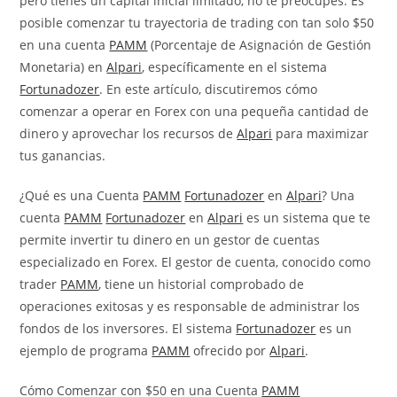
pero tienes un capital inicial limitado, no te preocupes. Es
posible comenzar tu trayectoria de trading con tan solo $50
en una cuenta
PAMM
(Porcentaje de Asignación de Gestión
Monetaria) en
Alpari
, específicamente en el sistema
Fortunadozer
. En este artículo, discutiremos cómo
comenzar a operar en Forex con una pequeña cantidad de
dinero y aprovechar los recursos de
Alpari
para maximizar
tus ganancias.
¿Qué es una Cuenta
PAMM
Fortunadozer
en
Alpari
? Una
cuenta
PAMM
Fortunadozer
en
Alpari
es un sistema que te
permite invertir tu dinero en un gestor de cuentas
especializado en Forex. El gestor de cuenta, conocido como
trader
PAMM
, tiene un historial comprobado de
operaciones exitosas y es responsable de administrar los
fondos de los inversores. El sistema
Fortunadozer
es un
ejemplo de programa
PAMM
ofrecido por
Alpari
.
Cómo Comenzar con $50 en una Cuenta
PAMM