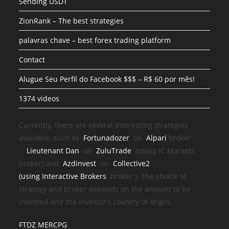
Sending USDT
ZionRank – The best strategies
palavras chave – best forex trading platform
Contact
Alugue Seu Perfil do Facebook $$$ – R$ 60 por mês!
1374 videos
Currently, there are several interesting strategies
available, such as
Fortunadozer
on
Alpari
broker
,
Lieutenant Dan
on
ZuluTrade
(using IC Markets
broker) and
Azdinvest
on
Collective2
(using
Interactive Brokers
broker
). The choice of
strategy and broker depends on the amount to be
invested and the investor’s country of origin.
FTDZ MERCPG