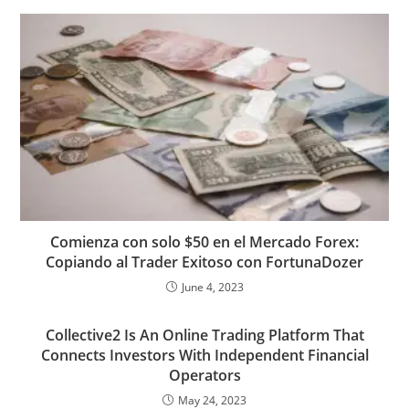
e
t
i
g
k
b
t
d
d
r
b
t
l
g
e
l
s
i
P
e
o
e
e
d
r
A
t
r
o
r
r
I
p
e
k
n
p
s
s
Comienza con solo $50 en el Mercado Forex:
Copiando al Trader Exitoso con FortunaDozer
June 4, 2023
Collective2 Is An Online Trading Platform That
Connects Investors With Independent Financial
Operators
May 24, 2023