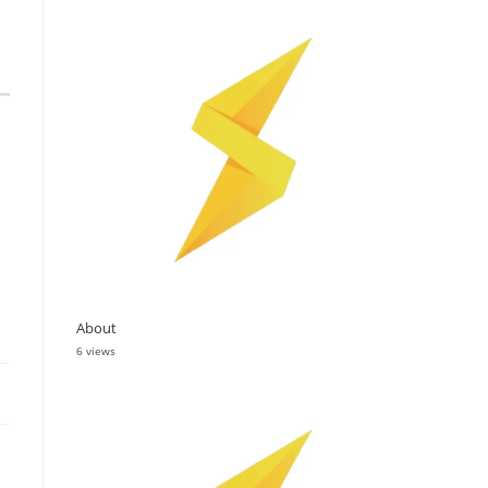
About
6 views