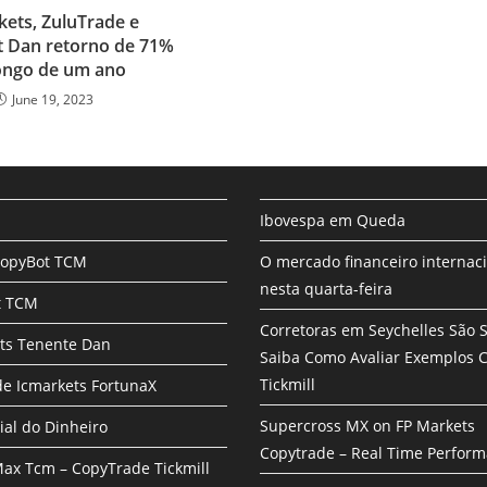
kets, ZuluTrade e
t Dan retorno de 71%
ongo de um ano
June 19, 2023
Ibovespa em Queda
CopyBot TCM
O mercado financeiro internac
nesta quarta-feira
t TCM
Corretoras em Seychelles São 
ts Tenente Dan
Saiba Como Avaliar Exemplos
Tickmill
e Icmarkets FortunaX
Supercross MX on FP Markets
ial do Dinheiro
Copytrade – Real Time Perfor
ax Tcm – CopyTrade Tickmill