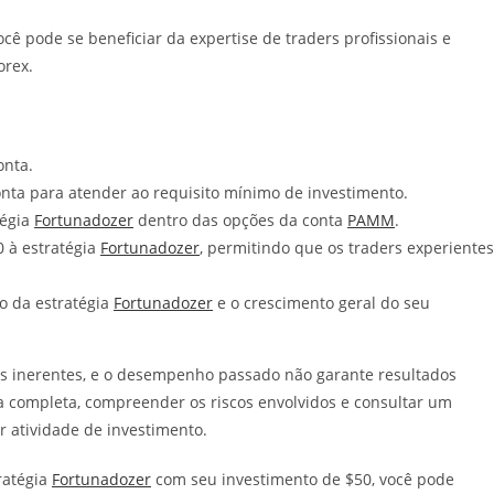
 pode se beneficiar da expertise de traders profissionais e
orex.
onta.
onta para atender ao requisito mínimo de investimento.
tégia
Fortunadozer
dentro das opções da conta
PAMM
.
0 à estratégia
Fortunadozer
, permitindo que os traders experientes
 da estratégia
Fortunadozer
e o crescimento geral do seu
cos inerentes, e o desempenho passado não garante resultados
a completa, compreender os riscos envolvidos e consultar um
r atividade de investimento.
ratégia
Fortunadozer
com seu investimento de $50, você pode