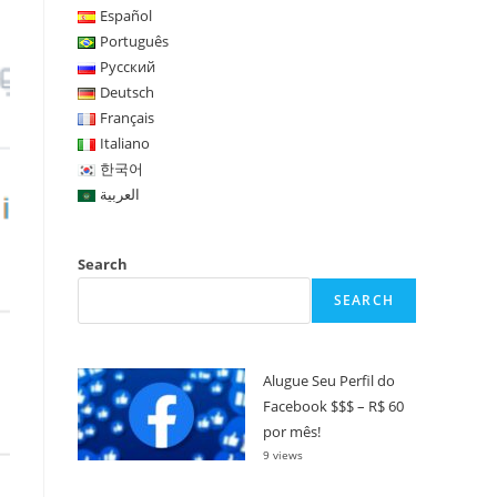
Español
Português
Русский
Deutsch
Français
Italiano
한국어
العربية
Search
SEARCH
Alugue Seu Perfil do
Facebook $$$ – R$ 60
por mês!
9 views