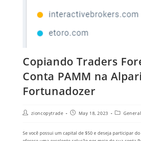
Copiando Traders For
Conta PAMM na Alpari 
Fortunadozer
Post
Post
Post
zioncopytrade
May 18, 2023
Genera
author:
published:
category:
Se você possui um capital de $50 e deseja participar d
oferece uma excelente solução por meio de sua conta
P