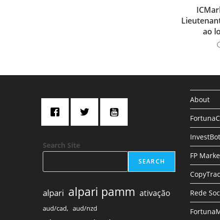
ICMar
Lieutenan
ao l
About
Fortuna
InvestBo
Search Site
FP Marke
SEARCH
CopyTrad
alpari pamm
alpari
ativação
Rede Soc
aud/cad,
aud/nzd
FortunaM