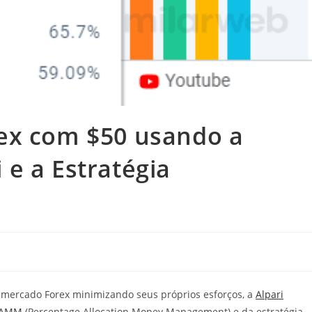
ex com $50 usando a
e a Estratégia
l
o mercado Forex minimizando seus próprios esforços, a
Alpari
AMM
(Percentage Allocation Money Management) e da estratégia