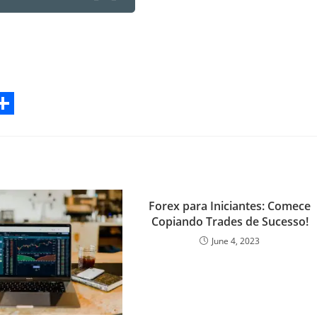
S
h
a
r
Forex para Iniciantes: Comece
e
Copiando Trades de Sucesso!
June 4, 2023