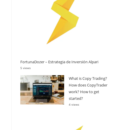
FortunaDozer – Estrategia de Inversión Alpari
5 views
What is Copy Trading?
How does CopyTrader
work? How to get
started?
4 views