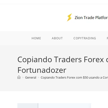
Skip
to
content
HOME
ABOUT
COPYTRADING
Copiando Traders Forex 
Fortunadozer
>
General
>
Copiando Traders Forex com $50 usando a Cont