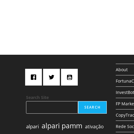
About
Fortuna
InvestBo
Search Site
FP Marke
SEARCH
CopyTrad
alpari pamm
alpari
ativação
Rede Soc