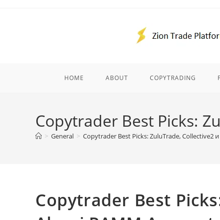
Skip
to
content
HOME
ABOUT
COPYTRADING
Copytrader Best Picks: Z
>
General
>
Copytrader Best Picks: ZuluTrade, Collective2 
Copytrader Best Picks: