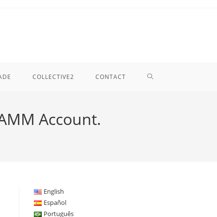
TOGGLE
ADE
COLLECTIVE2
CONTACT
WEBSITE
 PAMM Account.
SEARCH
English
Español
Português