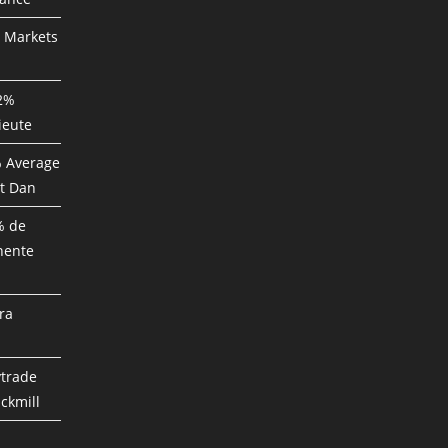
P Markets
82%
ieute
% Average
t Dan
% de
nente
ra
ytrade
ckmill