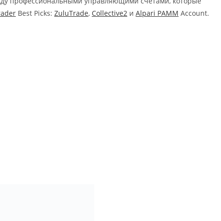
жду профессиональными управляющими счетами, которые
rader
Best Picks:
ZuluTrade
,
Collective2
и
Alpari PAMM
Account.