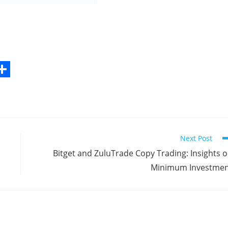
S
h
a
r
Next Post
e
Bitget and ZuluTrade Copy Trading: Insights 
Minimum Investme