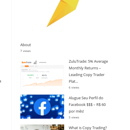
About
7 views
,
ZuluTrade: 5% Average
Monthly Returns –
Leading Copy Trader
м
Plat...
6 views
Alugue Seu Perfil do
Facebook $$$ – R$ 60
por mês!
5 views
What is Copy Trading?