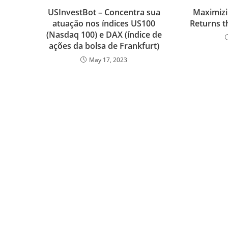
USInvestBot – Concentra sua
Maximizi
atuação nos índices US100
Returns t
(Nasdaq 100) e DAX (índice de
ações da bolsa de Frankfurt)
May 17, 2023