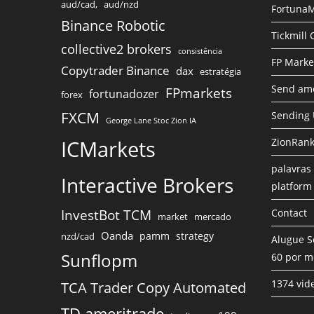
aud/cad,
aud/nzd
FortunaM
Binance Robotic
Tickmill
collective2 brokers
consistência
FP Marke
Copytrader Binance
dax
estratégia
Send amo
FPmarkets
fortunadozer
forex
FXCM
Sending
George Lane Stoc Zion IA
ICMarkets
ZionRank
palavras 
Interactive Brokers
platform
InvestBot TCM
Contact
market
mercado
Oanda
pamm
strategy
nzd/cad
Alugue S
Sunflopm
60 por m
1374 vid
TCA Trader Copy Automated
TD ameritrade