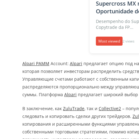
Supercross MX 
Oportunidade de
Desempenho do Supe
Copytrade da FP...
Most viewed
2 views
Alpari PAMM
Account:
Alpari
предлагает опцию под н
которая позволяет инвесторам распределить средс
Управляющие счетами работают с собственным капит
распределяются пропорционально между управляющи
суммы. Платформа
Alpari
предлагает широкий выбор 
В заключение, как
ZuluTrade
, так и
Collective2
– попул
следовать и копировать сделки других трейдеров.
Zu
копирования и расширенными функциями управлен
собственными торговыми стратегиями, помимо копи