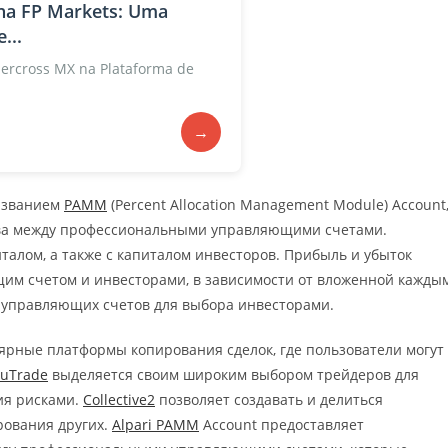
na FP Markets: Uma
...
rcross MX na Plataforma de
→
азванием
PAMM
(Percent Allocation Management Module) Account
тва между профессиональными управляющими счетами.
алом, а также с капиталом инвесторов. Прибыль и убыток
м счетом и инвесторами, в зависимости от вложенной кажды
управляющих счетов для выбора инвесторами.
ярные платформы копирования сделок, где пользователи могут
luTrade
выделяется своим широким выбором трейдеров для
ия рисками.
Collective2
позволяет создавать и делиться
рования других.
Alpari PAMM
Account предоставляет