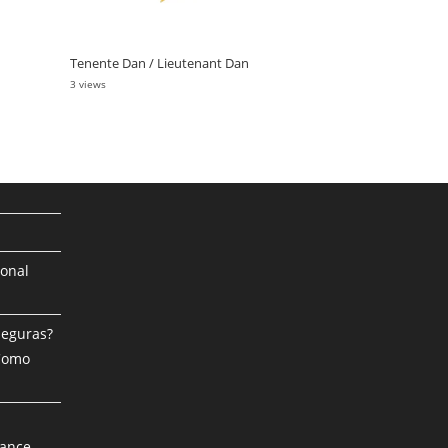
Tenente Dan / Lieutenant Dan
3 views
ional
Seguras?
 Como
mance