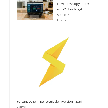
How does CopyTrader
work? How to get
started?
5 views
FortunaDozer – Estrategia de Inversión Alpari
5 views