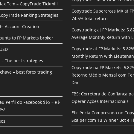
ax Tcm – CopyTrade Tickmill
Copytrade Supercross MX at F
 CopyTrade Ranking Strategies
74.5% total return
ts Account Creation
Copytrading at FP Markets: 5.
Average Monthly Return with L
unts to FP Markets broker
Copytrade at FP Markets: 5.82
 USDT
Monthly Return with Lieutenan
 – The best strategies
Copytrade na FP Markets: 5,82
chave – best forex trading
Retorno Médio Mensal com Te
Dan
FBS: Corretora de Confiança pa
Operar Ações Internacionais
eu Perfil do Facebook $$$ – R$
ês!
Eficiência Comprovada no Cop
Scalper com Tu Winner Bot e Ti
eos