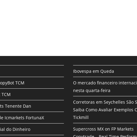
Ibovespa em Queda
CopyBot TCM
O mercado financeiro internac
nesta quarta-feira
t TCM
Corretoras em Seychelles São 
ts Tenente Dan
Saiba Como Avaliar Exemplos
Tickmill
e Icmarkets FortunaX
Supercross MX on FP Markets
ial do Dinheiro
Copytrade – Real Time Perfor