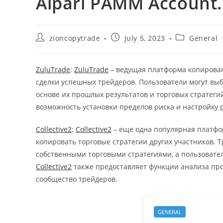
Alpari PAMM Account.
Post
Post
Post
zioncopytrade
July 5, 2023
General
author:
published:
category:
ZuluTrade
:
ZuluTrade
– ведущая платформа копирован
сделки успешных трейдеров. Пользователи могут вы
основе их прошлых результатов и торговых стратеги
возможность установки пределов риска и настройку 
Collective2
:
Collective2
– еще одна популярная платфор
копировать торговые стратегии других участников. 
собственными торговыми стратегиями, а пользовател
Collective2
также предоставляет функции анализа пр
сообщество трейдеров.
GENERAL