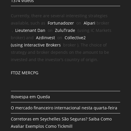
1374 videos
Currently, there are several interesting strategies
available, such as
Fortunadozer
on
Alpari
broker
,
Lieutenant Dan
on
ZuluTrade
(using IC Markets
broker) and
Azdinvest
on
Collective2
(using
Interactive Brokers
broker
). The choice of
strategy and broker depends on the amount to be
invested and the investor’s country of origin.
FTDZ MERCPG
Ibovespa em Queda
O mercado financeiro internacional nesta quarta-feira
Corretoras em Seychelles São Seguras? Saiba Como
Avaliar Exemplos Como Tickmill