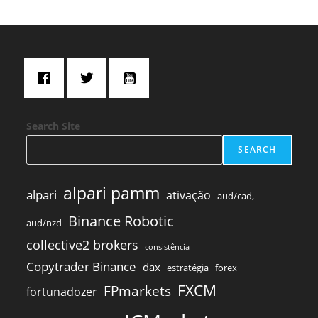
Search Site
SEARCH
alpari pamm
alpari
ativação
aud/cad,
Binance Robotic
aud/nzd
collective2 brokers
consistência
Copytrader Binance
dax
estratégia
forex
FXCM
FPmarkets
fortunadozer