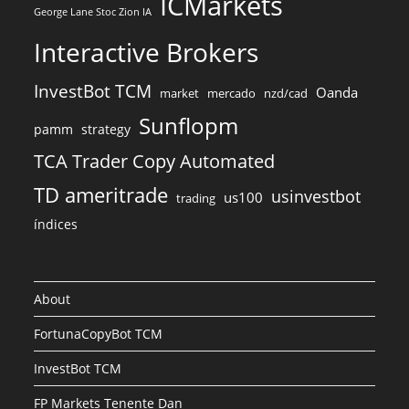
ICMarkets
George Lane Stoc Zion IA
Interactive Brokers
InvestBot TCM
Oanda
market
mercado
nzd/cad
Sunflopm
pamm
strategy
TCA Trader Copy Automated
TD ameritrade
usinvestbot
us100
trading
índices
About
FortunaCopyBot TCM
InvestBot TCM
FP Markets Tenente Dan