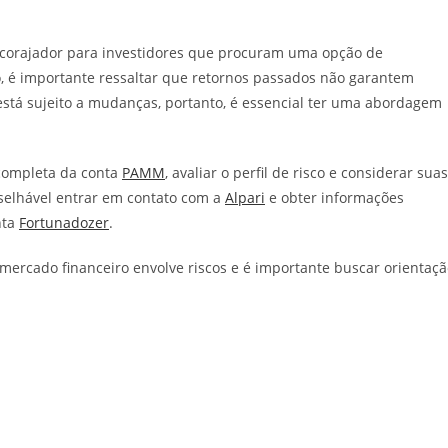
ncorajador para investidores que procuram uma opção de
, é importante ressaltar que retornos passados não garantem
está sujeito a mudanças, portanto, é essencial ter uma abordagem
 completa da conta
PAMM
, avaliar o perfil de risco e considerar suas
nselhável entrar em contato com a
Alpari
e obter informações
nta
Fortunadozer
.
ercado financeiro envolve riscos e é importante buscar orientaçã