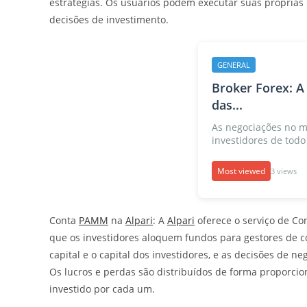
estratégias. Os usuários podem executar suas próprias n
decisões de investimento.
GENERAL
Broker Forex: A
das...
As negociações no m
investidores de todo 
Most viewed
3 views
Conta
PAMM
na
Alpari
: A
Alpari
oferece o serviço de Co
que os investidores aloquem fundos para gestores de c
capital e o capital dos investidores, e as decisões de 
Os lucros e perdas são distribuídos de forma proporcion
investido por cada um.