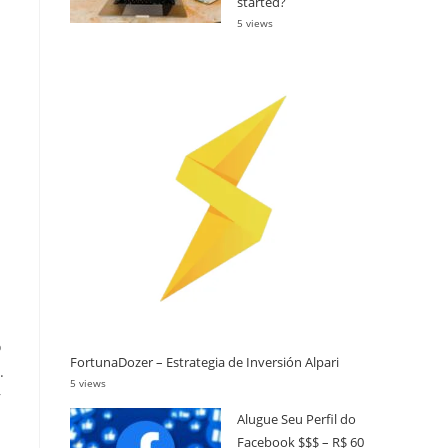
started?
5 views
o
FortunaDozer – Estrategia de Inversión Alpari
.
5 views
r
Alugue Seu Perfil do
Facebook $$$ – R$ 60