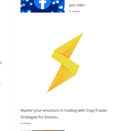
por mês!
5 views
s
e
Master your emotions in trading with CopyTrader:
Strategies for Emotio...
4 views