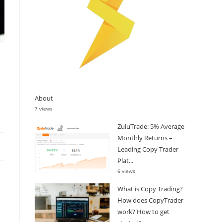
About
7 views
ZuluTrade: 5% Average
Monthly Returns –
Leading Copy Trader
Plat...
6 views
What is Copy Trading?
How does CopyTrader
work? How to get