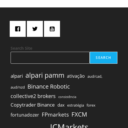
Search Site
SEARCH
alpari pamm
alpari
ativação
aud/cad,
Binance Robotic
aud/nzd
collective2 brokers
consistência
Copytrader Binance
dax
estratégia
forex
FXCM
FPmarkets
fortunadozer
ICMarkets