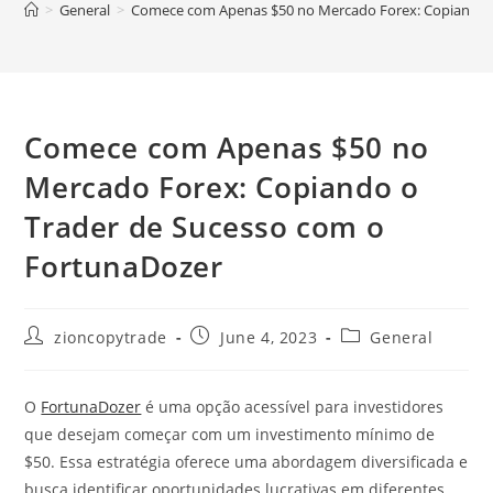
>
General
>
Comece com Apenas $50 no Mercado Forex: Copiando 
Comece com Apenas $50 no
Mercado Forex: Copiando o
Trader de Sucesso com o
FortunaDozer
Post
Post
Post
zioncopytrade
June 4, 2023
General
author:
published:
category:
O
FortunaDozer
é uma opção acessível para investidores
que desejam começar com um investimento mínimo de
$50. Essa estratégia oferece uma abordagem diversificada e
busca identificar oportunidades lucrativas em diferentes