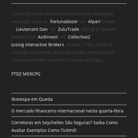
Currently, there are several interesting strategies
available, such as
Fortunadozer
on
Alpari
broker
,
Lieutenant Dan
on
ZuluTrade
(using IC Markets
broker) and
Azdinvest
on
Collective2
(using
Interactive Brokers
broker
). The choice of
strategy and broker depends on the amount to be
invested and the investor’s country of origin.
FTDZ MERCPG
Ibovespa em Queda
O mercado financeiro internacional nesta quarta-feira
Corretoras em Seychelles São Seguras? Saiba Como
Avaliar Exemplos Como Tickmill