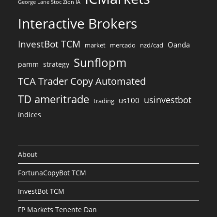
George Lane Stoc Zion IA
Interactive Brokers
InvestBot TCM
Oanda
market
mercado
nzd/cad
Sunflopm
pamm
strategy
TCA Trader Copy Automated
TD ameritrade
usinvestbot
us100
trading
índices
About
FortunaCopyBot TCM
InvestBot TCM
FP Markets Tenente Dan