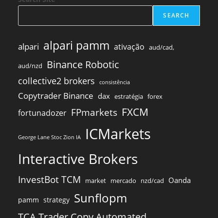
SEARCH
alpari pamm
alpari
ativação
aud/cad,
Binance Robotic
aud/nzd
collective2 brokers
consistência
Copytrader Binance
dax
estratégia
forex
FXCM
FPmarkets
fortunadozer
ICMarkets
George Lane Stoc Zion IA
Interactive Brokers
InvestBot TCM
Oanda
market
mercado
nzd/cad
Sunflopm
pamm
strategy
TCA Trader Copy Automated