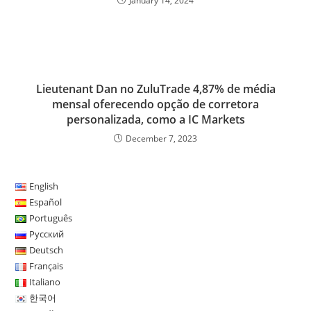
January 14, 2024
s
Lieutenant Dan no ZuluTrade 4,87% de média
mensal oferecendo opção de corretora
personalizada, como a IC Markets
December 7, 2023
English
Español
Português
Русский
Deutsch
Français
Italiano
한국어