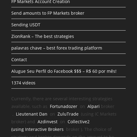
FP Markets Account Creation
Send amounts to FP Markets broker
Sending USDT
ZionRank – The best strategies
palavras chave – best forex trading platform
Contact
Alugue Seu Perfil do Facebook $$$ – R$ 60 por mês!
1374 videos
Currently, there are several interesting strategies
available, such as
Fortunadozer
on
Alpari
broker
,
Lieutenant Dan
on
ZuluTrade
(using IC Markets
broker) and
Azdinvest
on
Collective2
(using
Interactive Brokers
broker
). The choice of
strategy and broker depends on the amount to be