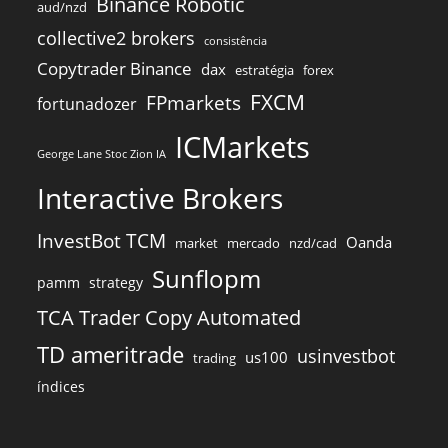
Binance Robotic
aud/nzd
collective2 brokers
consistência
Copytrader Binance
dax
estratégia
forex
FXCM
FPmarkets
fortunadozer
ICMarkets
George Lane Stoc Zion IA
Interactive Brokers
InvestBot TCM
Oanda
market
mercado
nzd/cad
Sunflopm
pamm
strategy
TCA Trader Copy Automated
TD ameritrade
usinvestbot
us100
trading
índices