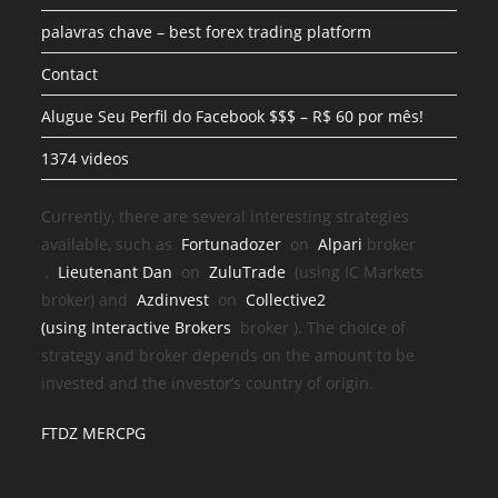
palavras chave – best forex trading platform
Contact
Alugue Seu Perfil do Facebook $$$ – R$ 60 por mês!
1374 videos
Currently, there are several interesting strategies
available, such as
Fortunadozer
on
Alpari
broker
,
Lieutenant Dan
on
ZuluTrade
(using IC Markets
broker) and
Azdinvest
on
Collective2
(using
Interactive Brokers
broker
). The choice of
strategy and broker depends on the amount to be
invested and the investor’s country of origin.
FTDZ MERCPG