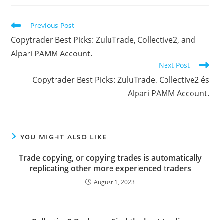
c
i
a
o
n
m
a
d
r
a
e
t
i
g
k
b
t
d
d
r
Read
Previous Post
b
t
l
g
e
l
s
i
P
e
more
Copytrader Best Picks: ZuluTrade, Collective2, and
articles
o
e
e
d
r
A
t
r
Alpari PAMM Account.
o
r
r
I
p
e
Next Post
k
n
p
s
Copytrader Best Picks: ZuluTrade, Collective2 és
Alpari PAMM Account.
s
YOU MIGHT ALSO LIKE
Trade copying, or copying trades is automatically
replicating other more experienced traders
August 1, 2023