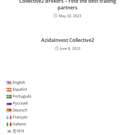
Collective2 Brokers – Find the best trading
partners
May 30, 2023
AzidaInvest Collective2
June 8, 2023
English
Español
Português
Русский
Deutsch
Français
Italiano
한국어