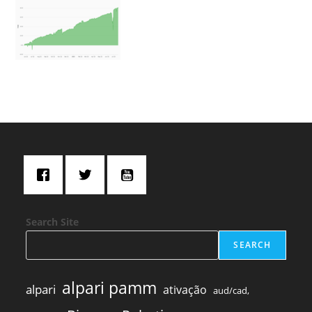
Search Site
SEARCH
alpari pamm
alpari
ativação
aud/cad,