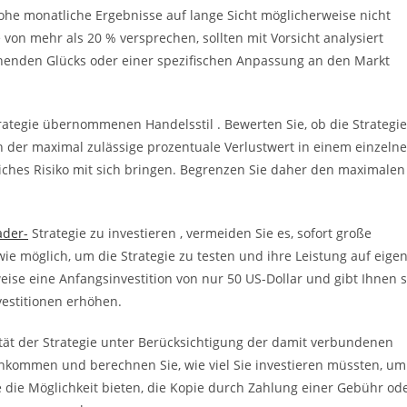
hohe monatliche Ergebnisse auf lange Sicht möglicherweise nicht
 von mehr als 20 % versprechen, sollten mit Vorsicht analysiert
henden Glücks oder einer spezifischen Anpassung an den Markt
ategie übernommenen Handelsstil . Bewerten Sie, ob die Strategie
h der maximal zulässige prozentuale Verlustwert in einem einzeln
bliches Risiko mit sich bringen. Begrenzen Sie daher den maximalen
ader-
Strategie zu investieren , vermeiden Sie es, sofort große
ie möglich, um die Strategie zu testen und ihre Leistung auf eige
eise eine Anfangsinvestition von nur 50 US-Dollar und gibt Ihnen 
nvestitionen erhöhen.
lität der Strategie unter Berücksichtigung der damit verbundenen
inkommen und berechnen Sie, wie viel Sie investieren müssten, um
e die Möglichkeit bieten, die Kopie durch Zahlung einer Gebühr od