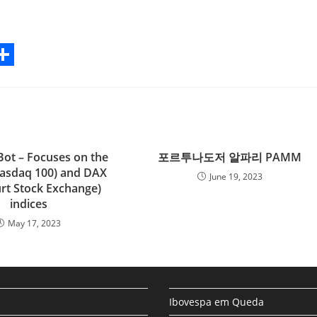
S
h
a
r
Bot – Focuses on the
포르투나도저 알파리 PAMM
e
asdaq 100) and DAX
June 19, 2023
urt Stock Exchange)
indices
May 17, 2023
Ibovespa em Queda