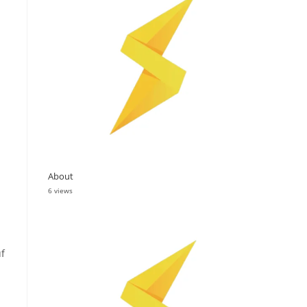
About
6 views
uf