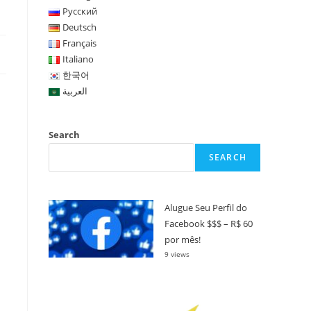
Русский
Deutsch
Français
Italiano
한국어
العربية
Search
SEARCH
Alugue Seu Perfil do
Facebook $$$ – R$ 60
por mês!
9 views