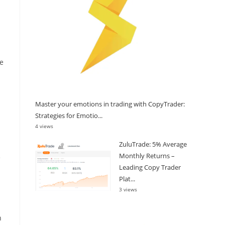
e
Master your emotions in trading with CopyTrader:
Strategies for Emotio...
4 views
ZuluTrade: 5% Average
Monthly Returns –
e
Leading Copy Trader
Plat...
3 views
n