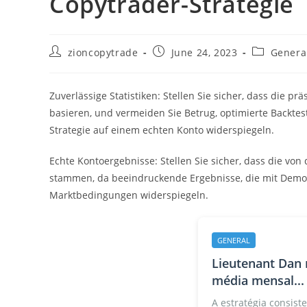
Copytrader-Strategie
Post
Post
Post
zioncopytrade
June 24, 2023
Genera
author:
published:
category:
Zuverlässige Statistiken: Stellen Sie sicher, dass die 
basieren, und vermeiden Sie Betrug, optimierte Backtest
Strategie auf einem echten Konto widerspiegeln.
Echte Kontoergebnisse: Stellen Sie sicher, dass die vo
stammen, da beeindruckende Ergebnisse, die mit Demok
Marktbedingungen widerspiegeln.
GENERAL
Lieutenant Dan 
média mensal...
A estratégia consiste