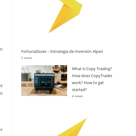
en
FortunaDozer – Estrategia de Inversión Alpari
5 views
What is Copy Trading?
How does CopyTrader
work? How to get
ne
started?
so
4 views
er