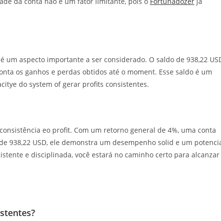
ade da conta não é um fator limitante, pois o
Fortunadozer
já
a é um aspecto importante a ser considerado. O saldo de 938,22 US
conta os ganhos e perdas obtidos até o moment. Esse saldo é um
itye do system of gerar profits consistentes.
 consistência eo profit. Com um retorno general de 4%, uma conta
 de 938,22 USD, ele demonstra um desempenho solid e um potenci
istente e disciplinada, você estará no caminho certo para alcanzar
stentes?