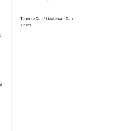
Tenente Dan / Lieutenant Dan
3 views
D
al