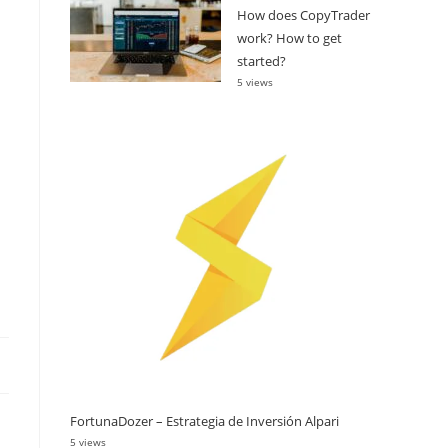
How does CopyTrader
work? How to get
started?
5 views
FortunaDozer – Estrategia de Inversión Alpari
5 views