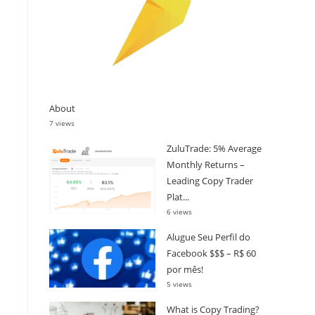
About
7 views
ZuluTrade: 5% Average
Monthly Returns –
Leading Copy Trader
Plat...
6 views
Alugue Seu Perfil do
Facebook $$$ – R$ 60
por mês!
5 views
What is Copy Trading?