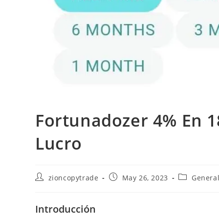
Fortunadozer 4% En 18
Lucro
Post
Post
Post
zioncopytrade
May 26, 2023
Genera
author:
published:
category:
Introducción