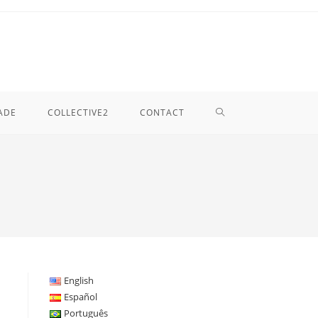
TOGGLE
ADE
COLLECTIVE2
CONTACT
WEBSITE
SEARCH
English
Español
Português