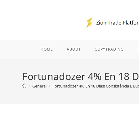
Skip
to
content
HOME
ABOUT
COPYTRADING
Fortunadozer 4% En 18 Dí
>
General
>
Fortunadozer 4% En 18 Días! Consistência É Lu