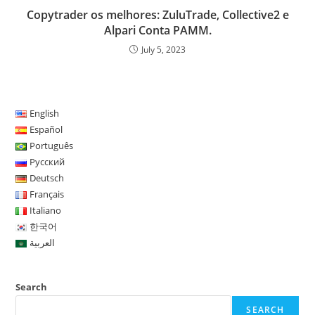
Copytrader os melhores: ZuluTrade, Collective2 e
Alpari Conta PAMM.
July 5, 2023
English
Español
Português
Русский
Deutsch
Français
Italiano
한국어
العربية
Search
SEARCH