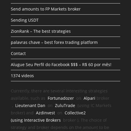
Send amounts to FP Markets broker
Sending USDT
ZionRank – The best strategies
palavras chave – best forex trading platform
Contact
Alugue Seu Perfil do Facebook $$$ – R$ 60 por mês!
1374 videos
Currently, there are several interesting strategies
available, such as
Fortunadozer
on
Alpari
broker
,
Lieutenant Dan
on
ZuluTrade
(using IC Markets
broker) and
Azdinvest
on
Collective2
(using
Interactive Brokers
broker
). The choice of
strategy and broker depends on the amount to be