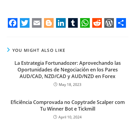
F
T
E
B
L
T
W
R
W
S
a
w
m
l
i
u
h
e
o
h
c
i
a
o
n
m
a
d
r
a
YOU MIGHT ALSO LIKE
e
t
i
g
k
b
t
d
d
r
La Estrategia Fortunadozer: Aprovechando las
b
t
l
g
e
l
s
i
P
e
Oportunidades de Negociación en los Pares
AUD/CAD, NZD/CAD y AUD/NZD en Forex
o
e
e
d
r
A
t
r
May 18, 2023
o
r
r
I
p
e
k
n
p
s
Eficiência Comprovada no Copytrade Scalper com
s
Tu Winner Bot e Tickmill
April 10, 2024