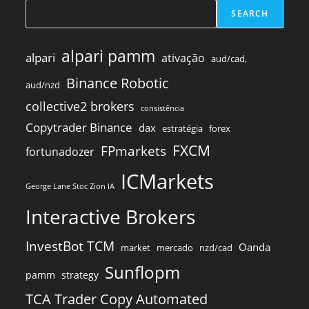
SEARCH
alpari pamm
alpari
ativação
aud/cad,
Binance Robotic
aud/nzd
collective2 brokers
consistência
Copytrader Binance
dax
estratégia
forex
FXCM
FPmarkets
fortunadozer
ICMarkets
George Lane Stoc Zion IA
Interactive Brokers
InvestBot TCM
Oanda
market
mercado
nzd/cad
Sunflopm
pamm
strategy
TCA Trader Copy Automated