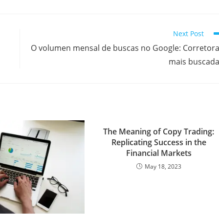
a
r
Next Post
e
O volumen mensal de buscas no Google: Corretor
mais buscad
The Meaning of Copy Trading:
Replicating Success in the
Financial Markets
May 18, 2023