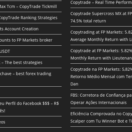
Copytrade – Real Time Perfor
ax Tcm – CopyTrade Tickmill
Copytrade Supercross MX at F
 CopyTrade Ranking Strategies
74.5% total return
ts Account Creation
Copytrading at FP Markets: 5.
Average Monthly Return with L
unts to FP Markets broker
Copytrade at FP Markets: 5.82
 USDT
Monthly Return with Lieutenan
 – The best strategies
Copytrade na FP Markets: 5,82
chave – best forex trading
Retorno Médio Mensal com Te
Dan
FBS: Corretora de Confiança pa
Operar Ações Internacionais
eu Perfil do Facebook $$$ – R$
ês!
Eficiência Comprovada no Cop
Scalper com Tu Winner Bot e Ti
eos