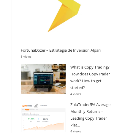
FortunaDozer – Estrategia de Inversión Alpari
5 views
What is Copy Trading?
How does CopyTrader
work? How to get
started?
4 views
ZuluTrade: 5% Average
Monthly Returns –
Leading Copy Trader
Plat...
4 views