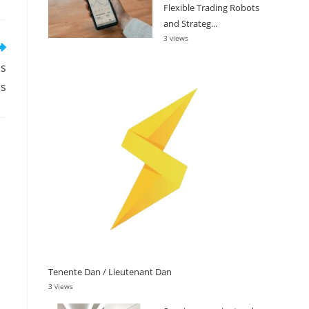
Flexible Trading Robots
and Strateg...
3 views
as
as
Tenente Dan / Lieutenant Dan
3 views