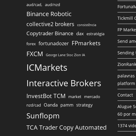
aud/cad,
aud/nzd
FortunaM
Binance Robotic
Tickmill
collective2 brokers
consistência
FP Marke
Copytrader Binance
dax
estratégia
Send amo
FPmarkets
fortunadozer
forex
FXCM
Sending
George Lane Stoc Zion IA
ICMarkets
ZionRank
palavras 
Interactive Brokers
platform
InvestBot TCM
Contact
market
mercado
Oanda
pamm
strategy
nzd/cad
Alugue S
Sunflopm
60 por m
1374 vid
TCA Trader Copy Automated