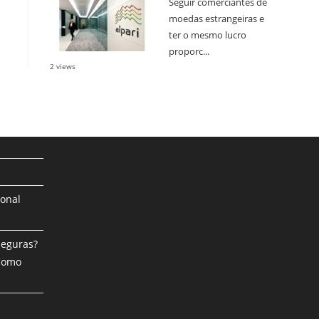
Seguir comerciantes de
moedas estrangeiras e
ter o mesmo lucro
proporc...
2 views
ional
Seguras?
 Como