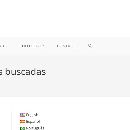
TOGGLE
ADE
COLLECTIVE2
CONTACT
WEBSITE
s buscadas
SEARCH
English
Español
Português