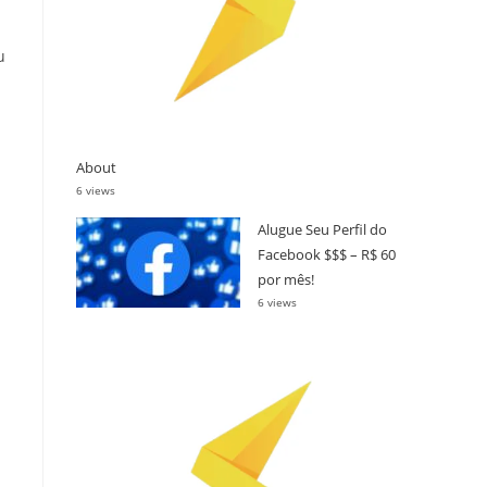
u
About
6 views
Alugue Seu Perfil do
Facebook $$$ – R$ 60
por mês!
6 views