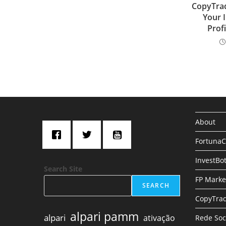
CopyTrad
Your 
Profi
About
Fortuna
InvestBo
Search Site
FP Marke
SEARCH
CopyTrad
alpari pamm
alpari
ativação
Rede Soc