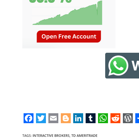
F
T
E
B
L
T
W
R
W
a
w
m
l
i
u
h
e
o
TAGS
:
INTERACTIVE BROKERS
,
TD AMERITRADE