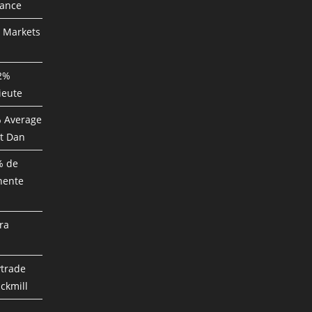
mance
P Markets
82%
ieute
% Average
t Dan
% de
nente
ra
ytrade
ckmill