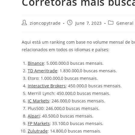
Corretoras mais busc
Post
Post
Post
zioncopytrade
June 7, 2023
General
author:
published:
category:
Aqui está um ranking com base no volume mensal de bu
relacionados em todos os idiomas e países:
Binance
: 5.000.000,0 buscas mensais.
TD Ameritrade
: 1.830.000,0 buscas mensais.
Etoro: 1.000.000,0 buscas mensais.
Interactive Brokers
: 450.000,0 buscas mensais.
Merrill Lynch: 450.000,0 buscas mensais.
IC Markets
: 246.000,0 buscas mensais.
Plus500: 246.000,0 buscas mensais.
Alpari
: 40.500,0 buscas mensais.
FP Markets
: 33.100,0 buscas mensais.
Zulutrade
: 14.800,0 buscas mensais.