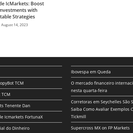
e IcMarkets: Boost
Investments with
table Strategies
August 14, 2023
Ibovespa em Queda
CopyBot TCM
O mercado financeiro internac
nesta quarta-feira
t TCM
Corretoras em Seychelles São 
ts Tenente Dan
Saiba Como Avaliar Exemplos
Tickmill
e Icmarkets FortunaX
Supercross MX on FP Markets
ial do Dinheiro