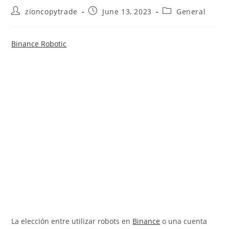
Post
Post
Post
zioncopytrade
June 13, 2023
General
author:
published:
category:
Binance Robotic
La elección entre utilizar robots en
Binance
o una cuenta