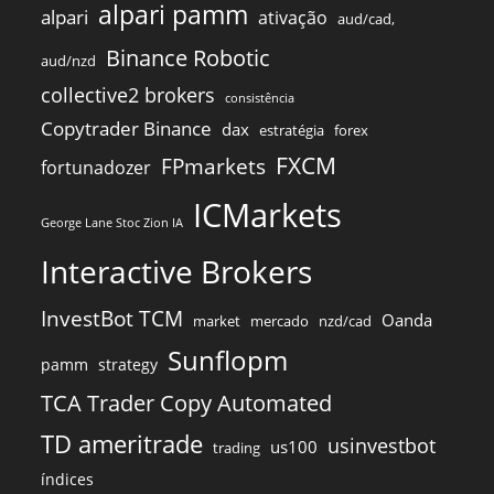
alpari pamm
alpari
ativação
aud/cad,
Binance Robotic
aud/nzd
collective2 brokers
consistência
Copytrader Binance
dax
estratégia
forex
FXCM
FPmarkets
fortunadozer
ICMarkets
George Lane Stoc Zion IA
Interactive Brokers
InvestBot TCM
Oanda
market
mercado
nzd/cad
Sunflopm
pamm
strategy
TCA Trader Copy Automated
TD ameritrade
usinvestbot
us100
trading
índices