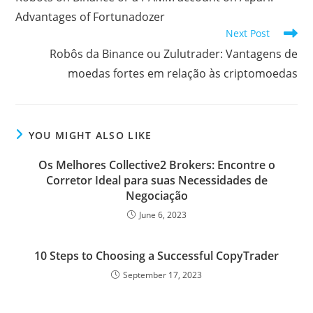
articles
o
e
e
d
r
A
t
r
Advantages of Fortunadozer
o
r
r
I
p
e
Next Post
k
n
p
s
Robôs da Binance ou Zulutrader: Vantagens de
moedas fortes em relação às criptomoedas
s
YOU MIGHT ALSO LIKE
Os Melhores Collective2 Brokers: Encontre o
Corretor Ideal para suas Necessidades de
Negociação
June 6, 2023
10 Steps to Choosing a Successful CopyTrader
September 17, 2023