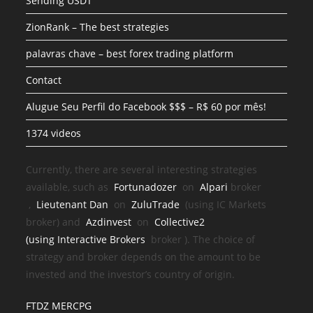
Sending USDT
ZionRank – The best strategies
palavras chave – best forex trading platform
Contact
Alugue Seu Perfil do Facebook $$$ – R$ 60 por mês!
1374 videos
Currently, there are several interesting strategies
available, such as
Fortunadozer
on
Alpari
broker
,
Lieutenant Dan
on
ZuluTrade
(using IC Markets
broker) and
Azdinvest
on
Collective2
(using
Interactive Brokers
broker
). The choice of
strategy and broker depends on the amount to be
invested and the investor’s country of origin.
FTDZ MERCPG